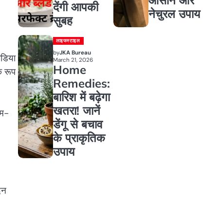
देंगी आपकी
नेचुरल उपाय
सुबह
लाइफस्टाइल
by
JKA Bureau
ीडिया
March 21, 2026
Home
क रूप
Remedies:
बारिश में बढ़ेगा
खतरा! जानें
्म-
डेंगू से बचाव
के प्राकृतिक
उपाय
िन