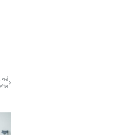
 थर्ड
 अपील