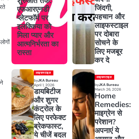
शुरुआत तक:
जिंदगी,
रते
एफआरएनडी
पहचान और
प्लेटफॉर्म पर
लाइफस्टाइल
इलक्किया को
पर दोबारा
मिला प्यार और
सोचने के
लोगों
आत्मनिर्भरता का
लिए मजबूर
रास्ता
कर दे
लाइफस्टाइल
लाइफस्टाइल
by
JKA Bureau
ने
by
JKA Bureau
April 1, 2026
डायबिटीज
March 26, 2026
Home
और शुगर
Remedies:
कंट्रोल के
माइग्रेन से
लिए परफेक्ट
परेशान?
ब्रेकफास्ट,
अपनाएं ये
ये चीजें बदल
आसान और