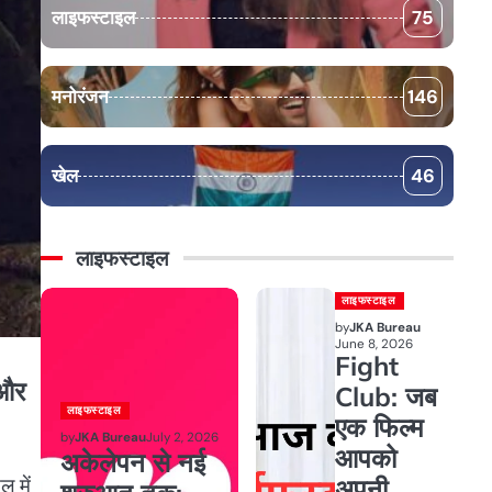
लाइफस्टाइल
75
मनोरंजन
146
खेल
46
लाइफस्टाइल
लाइफस्टाइल
by
JKA Bureau
June 8, 2026
Fight
 और
Club: जब
लाइफस्टाइल
एक फिल्म
by
JKA Bureau
July 2, 2026
आपको
अकेलेपन से नई
अपनी
ल में