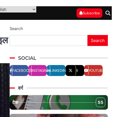
Subscribe
Search
ाइल
Search
SOCIAL
FACEBOOK
INSTAGRAM
LINKEDIN
X
YOUTUBE
वर्ग
टेक
55