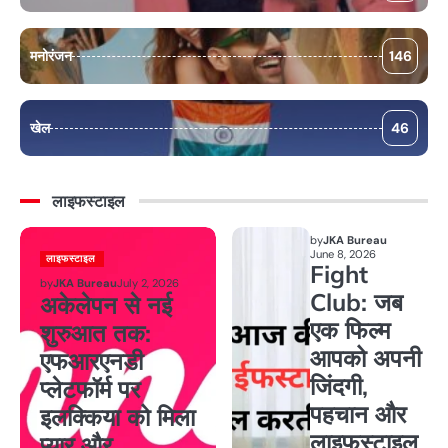
मनोरंजन
146
खेल
46
लाइफस्टाइल
by
JKA Bureau
June 8, 2026
लाइफस्टाइल
Fight
by
JKA Bureau
July 2, 2026
Club: जब
अकेलेपन से नई
एक फिल्म
शुरुआत तक:
आपको अपनी
एफआरएनडी
जिंदगी,
प्लेटफॉर्म पर
पहचान और
इलक्किया को मिला
लाइफस्टाइल
प्यार और