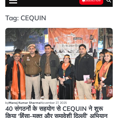
Subscribe
Tag:
CEQUIN
भा
by
Manoj Kumar Sharma
November 27, 2025
40 संगठनों के सहयोग से CEQUIN ने शुरू
किया ‘हिंसा-मुक्त और समावेशी दिल्ली’ अभियान