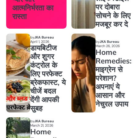
पर दोबारा
आत्मनिर्भरता का
सोचने के लिए
रास्ता
मजबूर कर दे
by
JKA Bureau
April 1, 2026
by
JKA Bureau
डायबिटीज
March 26, 2026
Home
और शुगर
Remedies:
कंट्रोल के
माइग्रेन से
लिए परफेक्ट
परेशान?
ब्रेकफास्ट, ये
अपनाएं ये
चीजें बदल
आसान और
देंगी आपकी
नेचुरल उपाय
सुबह
by
JKA Bureau
March 21, 2026
Home