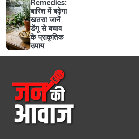
Remedies:
बारिश में बढ़ेगा
खतरा! जानें
डेंगू से बचाव
के प्राकृतिक
उपाय