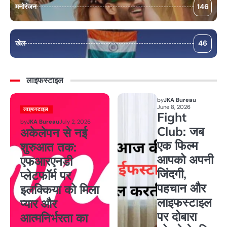
मनोरंजन
146
खेल
46
लाइफस्टाइल
by
JKA Bureau
June 8, 2026
लाइफस्टाइल
Fight
by
JKA Bureau
July 2, 2026
Club: जब
अकेलेपन से नई
एक फिल्म
शुरुआत तक:
आपको अपनी
एफआरएनडी
जिंदगी,
प्लेटफॉर्म पर
पहचान और
इलक्किया को मिला
लाइफस्टाइल
प्यार और
पर दोबारा
आत्मनिर्भरता का