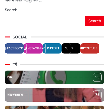
अभियान को पार करते हुए अपने 7…
Search
Search
SOCIAL
FACEBOOK
INSTAGRAM
LINKEDIN
X
YOUTUBE
वर्ग
टेक
55
लाइफस्टाइल
75