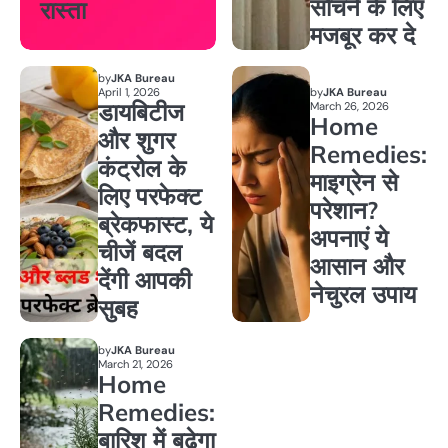
सोचने के लिए
रास्ता
मजबूर कर दे
by
JKA Bureau
April 1, 2026
by
JKA Bureau
डायबिटीज
March 26, 2026
Home
और शुगर
Remedies:
कंट्रोल के
माइग्रेन से
लिए परफेक्ट
परेशान?
ब्रेकफास्ट, ये
अपनाएं ये
चीजें बदल
आसान और
देंगी आपकी
नेचुरल उपाय
सुबह
by
JKA Bureau
March 21, 2026
Home
Remedies:
बारिश में बढ़ेगा