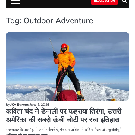
Subscribe
Tag:
Outdoor Adventure
भा
by
JKA Bureau
June 8, 2026
कविता चंद ने डेनाली पर फहराया तिरंगा, उत्तरी
अमेरिका की सबसे ऊंची चोटी पर रचा इतिहास
उत्तराखंड के अल्मोड़ा में जन्मीं पर्वतारोही, मैराथन धाविका ने कठिन मौसम और चुनौतीपूर्ण