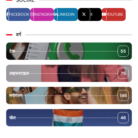
FACEBOOK
INSTAGRAM
LINKEDIN
X
YOUTUBE
वर्ग
टेक
55
लाइफस्टाइल
75
मनोरंजन
146
खेल
46