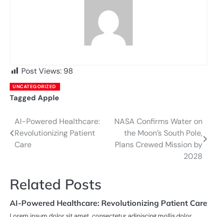
Post Views:
98
UNCATEGORIZED
Tagged
Apple
AI-Powered Healthcare:
NASA Confirms Water on
Post
Revolutionizing Patient
the Moon’s South Pole,
navigation
Care
Plans Crewed Mission by
2028
Related Posts
AI-Powered Healthcare: Revolutionizing Patient Care
Lorem ipsum dolor sit amet, consectetur adipiscing mollis dolor