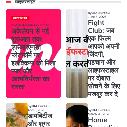
लाइफस्टाइल
by
JKA Bureau
June 8, 2026
लाइफस्टाइल
Fight
by
JKA Bureau
July 2, 2026
Club: जब
अकेलेपन से नई
एक फिल्म
शुरुआत तक:
आपको अपनी
एफआरएनडी
जिंदगी,
प्लेटफॉर्म पर
पहचान और
इलक्किया को मिला
लाइफस्टाइल
प्यार और
पर दोबारा
आत्मनिर्भरता का
सोचने के लिए
रास्ता
मजबूर कर दे
by
JKA Bureau
April 1, 2026
by
JKA Bureau
डायबिटीज
March 26, 2026
Home
और शुगर