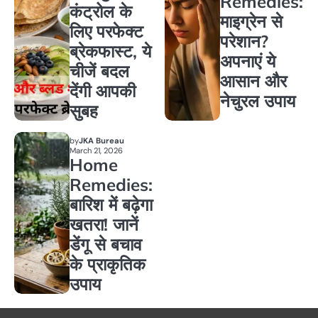
Remedies:
कंट्रोल के
माइग्रेन से
लिए परफेक्ट
परेशान?
ब्रेकफास्ट, ये
अपनाएं ये
चीजें बदल
आसान और
देंगी आपकी
नेचुरल उपाय
सुबह
by
JKA Bureau
March 21, 2026
Home
Remedies:
बारिश में बढ़ेगा
खतरा! जानें
डेंगू से बचाव
के प्राकृतिक
उपाय