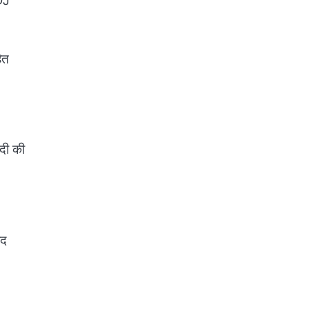
DJ
ित
ादी की
ाद