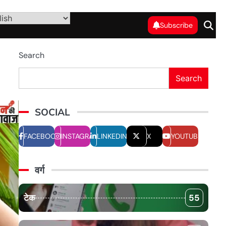
Subscribe
Search
Search
SOCIAL
FACEBOOK
INSTAGRAM
LINKEDIN
X
YOUTUBE
वर्ग
टेक
55