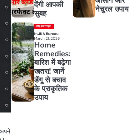
देंगी आपकी
नेचुरल उपाय
सुबह
लाइफस्टाइल
by
JKA Bureau
March 21, 2026
Home
Remedies:
बारिश में बढ़ेगा
खतरा! जानें
डेंगू से बचाव
के प्राकृतिक
उपाय
-अपने