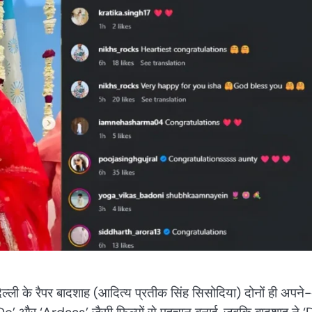
िल्ली के रैपर बादशाह (आदित्य प्रतीक सिंह सिसोदिया) दोनों ही अपने