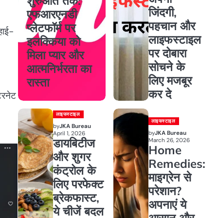
शुरुआत तक:
जिंदगी,
एफआरएनडी
पहचान और
प्लेटफॉर्म पर
हाई-
लाइफस्टाइल
इलक्किया को
पर दोबारा
मिला प्यार और
सोचने के
आत्मनिर्भरता का
लिए मजबूर
रास्ता
कर दे
टरनेट
लाइफस्टाइल
लाइफस्टाइल
by
JKA Bureau
by
JKA Bureau
April 1, 2026
डायबिटीज
March 26, 2026
Home
और शुगर
Remedies:
कंट्रोल के
माइग्रेन से
लिए परफेक्ट
परेशान?
ब्रेकफास्ट,
अपनाएं ये
ये चीजें बदल
आसान और