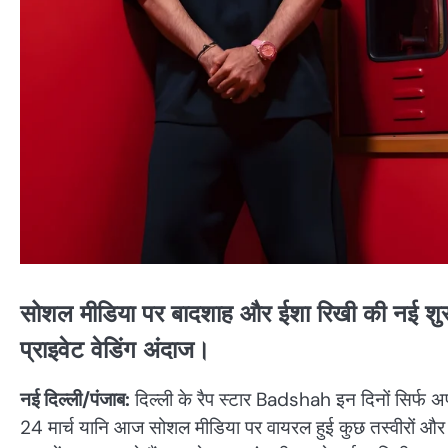
सोशल मीडिया पर बादशाह और ईशा रिखी की नई शुरु
प्राइवेट वेडिंग अंदाज।
नई दिल्ली/पंजाब:
दिल्ली के रैप स्टार Badshah इन दिनों सिर्फ अपने
24 मार्च यानि आज सोशल मीडिया पर वायरल हुई कुछ तस्वीरों और वी