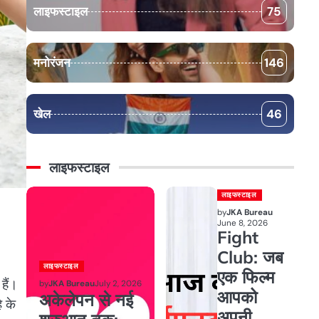
लाइफस्टाइल
75
मनोरंजन
146
खेल
46
लाइफस्टाइल
लाइफस्टाइल
by
JKA Bureau
June 8, 2026
Fight
Club: जब
लाइफस्टाइल
एक फिल्म
हैं।
by
JKA Bureau
July 2, 2026
आपको
अकेलेपन से नई
े के
अपनी