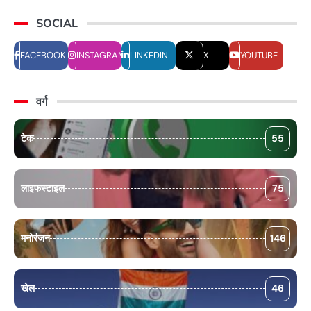
SOCIAL
FACEBOOK
INSTAGRAM
LINKEDIN
X
YOUTUBE
वर्ग
टेक
55
लाइफस्टाइल
75
मनोरंजन
146
खेल
46