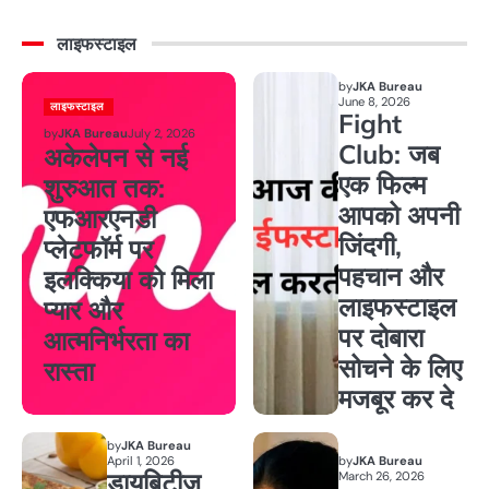
लाइफस्टाइल
by
JKA Bureau
June 8, 2026
लाइफस्टाइल
Fight
by
JKA Bureau
July 2, 2026
Club: जब
अकेलेपन से नई
एक फिल्म
शुरुआत तक:
आपको अपनी
एफआरएनडी
जिंदगी,
प्लेटफॉर्म पर
पहचान और
इलक्किया को मिला
लाइफस्टाइल
प्यार और
पर दोबारा
आत्मनिर्भरता का
सोचने के लिए
रास्ता
मजबूर कर दे
by
JKA Bureau
April 1, 2026
by
JKA Bureau
डायबिटीज
March 26, 2026