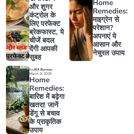
Home
और शुगर
Remedies:
कंट्रोल के
माइग्रेन से
लिए परफेक्ट
परेशान?
ब्रेकफास्ट, ये
अपनाएं ये
चीजें बदल
आसान और
देंगी आपकी
नेचुरल उपाय
सुबह
by
JKA Bureau
March 21, 2026
Home
Remedies:
बारिश में बढ़ेगा
खतरा! जानें
डेंगू से बचाव
के प्राकृतिक
उपाय