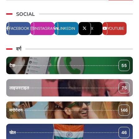
SOCIAL
FACEBOOK
INSTAGRAM
LINKEDIN
X
YOUTUBE
वर्ग
टेक
55
लाइफस्टाइल
75
मनोरंजन
146
खेल
46