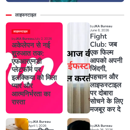
लाइफस्टाइल
by
JKA Bureau
June 8, 2026
लाइफस्टाइल
Fight
by
JKA Bureau
July 2, 2026
Club: जब
अकेलेपन से नई
एक फिल्म
शुरुआत तक:
आपको अपनी
एफआरएनडी
जिंदगी,
प्लेटफॉर्म पर
पहचान और
इलक्किया को मिला
लाइफस्टाइल
प्यार और
पर दोबारा
आत्मनिर्भरता का
सोचने के लिए
रास्ता
मजबूर कर दे
by
JKA Bureau
April 1, 2026
by
JKA Bureau
March 26, 2026