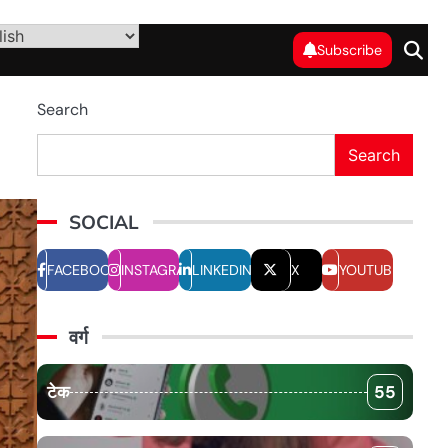
Subscribe
Search
Search
SOCIAL
FACEBOOK
INSTAGRAM
LINKEDIN
X
YOUTUBE
वर्ग
टेक
55