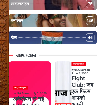
लाइफस्टाइल
75
मनोरंजन
146
खेल
46
लाइफस्टाइल
लाइफस्टाइल
by
JKA Bureau
June 8, 2026
Fight
Club: जब
लाइफस्टाइल
एक फिल्म
by
JKA Bureau
July 2, 2026
आपको
अकेलेपन से नई
अपनी