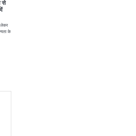
ा से
ें
ो लेकर
न्यता के