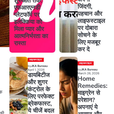
शुरुआत तक:
जिंदगी,
एफआरएनडी
पहचान और
प्लेटफॉर्म पर
लाइफस्टाइल
इलक्किया को
पर दोबारा
मिला प्यार और
सोचने के
आत्मनिर्भरता का
लिए मजबूर
रास्ता
कर दे
लाइफस्टाइल
लाइफस्टाइल
by
JKA Bureau
by
JKA Bureau
April 1, 2026
डायबिटीज
March 26, 2026
Home
और शुगर
Remedies:
कंट्रोल के
माइग्रेन से
क
लिए परफेक्ट
परेशान?
ब्रेकफास्ट,
अपनाएं ये
ये चीजें बदल
आसान और
 की