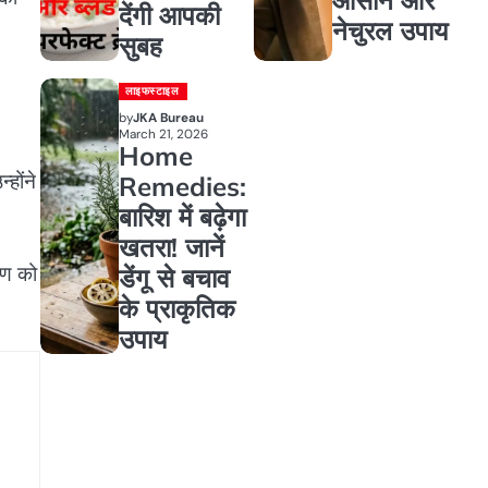
देंगी आपकी
नेचुरल उपाय
सुबह
लाइफस्टाइल
by
JKA Bureau
March 21, 2026
Home
होंने
Remedies:
बारिश में बढ़ेगा
खतरा! जानें
मण को
डेंगू से बचाव
के प्राकृतिक
उपाय