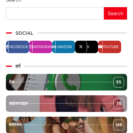
Search
SOCIAL
FACEBOOK
INSTAGRAM
LINKEDIN
X
YOUTUBE
वर्ग
टेक
55
लाइफस्टाइल
75
मनोरंजन
146