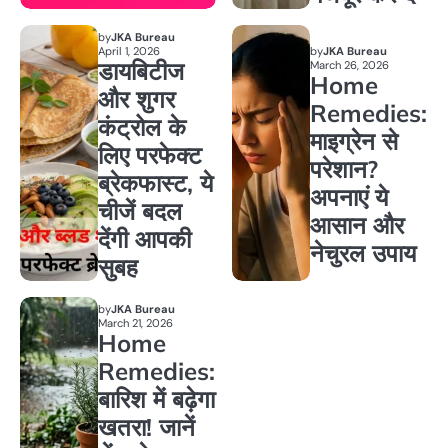
by
JKA Bureau
April 1, 2026
by
JKA Bureau
डायबिटीज
March 26, 2026
Home
और शुगर
Remedies:
कंट्रोल के
माइग्रेन से
लिए परफेक्ट
परेशान?
ब्रेकफास्ट, ये
अपनाएं ये
चीजें बदल
आसान और
देंगी आपकी
नेचुरल उपाय
सुबह
by
JKA Bureau
March 21, 2026
Home
Remedies:
बारिश में बढ़ेगा
खतरा! जानें