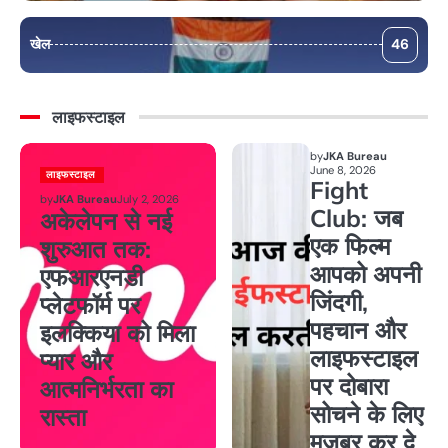
खेल
46
लाइफस्टाइल
by
JKA Bureau
June 8, 2026
लाइफस्टाइल
Fight
by
JKA Bureau
July 2, 2026
Club: जब
अकेलेपन से नई
एक फिल्म
शुरुआत तक:
आपको अपनी
एफआरएनडी
जिंदगी,
प्लेटफॉर्म पर
पहचान और
इलक्किया को मिला
लाइफस्टाइल
प्यार और
पर दोबारा
आत्मनिर्भरता का
सोचने के लिए
रास्ता
मजबूर कर दे