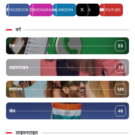
FACEBOOK
INSTAGRAM
LINKEDIN
X
YOUTUBE
वर्ग
टेक
55
लाइफस्टाइल
75
मनोरंजन
146
खेल
46
लाइफस्टाइल