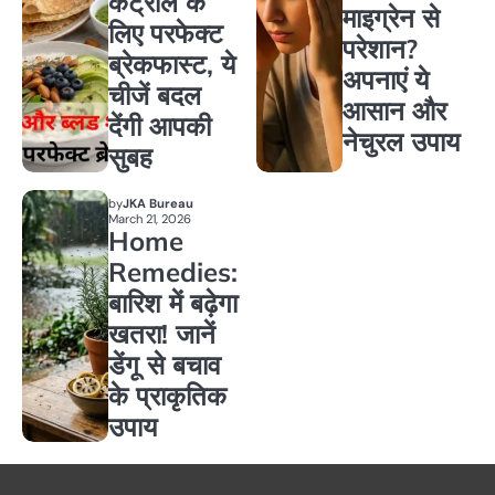
कंट्रोल के
माइग्रेन से
लिए परफेक्ट
परेशान?
ब्रेकफास्ट, ये
अपनाएं ये
चीजें बदल
आसान और
देंगी आपकी
नेचुरल उपाय
सुबह
by
JKA Bureau
March 21, 2026
Home
Remedies:
बारिश में बढ़ेगा
खतरा! जानें
डेंगू से बचाव
के प्राकृतिक
उपाय