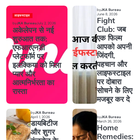
by
JKA Bureau
June 8, 2026
लाइफस्टाइल
Fight
by
JKA Bureau
July 2, 2026
Club: जब
अकेलेपन से नई
एक फिल्म
शुरुआत तक:
आपको अपनी
एफआरएनडी
जिंदगी,
प्लेटफॉर्म पर
पहचान और
इलक्किया को मिला
लाइफस्टाइल
प्यार और
पर दोबारा
आत्मनिर्भरता का
सोचने के लिए
रास्ता
मजबूर कर दे
by
JKA Bureau
April 1, 2026
by
JKA Bureau
डायबिटीज
March 26, 2026
Home
और शुगर
Remedies: