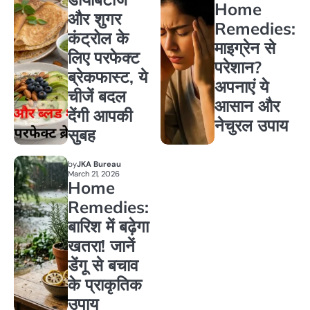
Home
और शुगर
Remedies:
कंट्रोल के
माइग्रेन से
लिए परफेक्ट
परेशान?
ब्रेकफास्ट, ये
अपनाएं ये
चीजें बदल
आसान और
देंगी आपकी
नेचुरल उपाय
सुबह
by
JKA Bureau
March 21, 2026
Home
Remedies:
बारिश में बढ़ेगा
खतरा! जानें
डेंगू से बचाव
के प्राकृतिक
उपाय