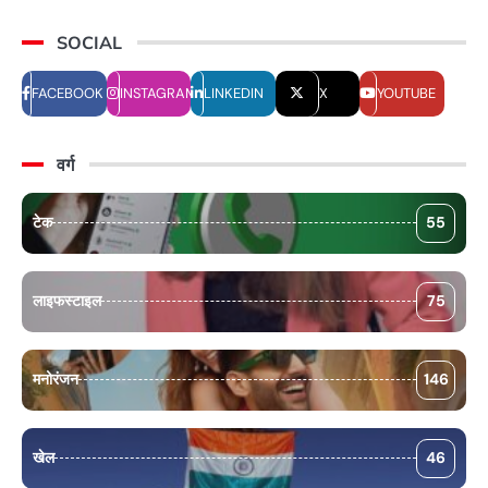
SOCIAL
FACEBOOK
INSTAGRAM
LINKEDIN
X
YOUTUBE
वर्ग
टेक
55
लाइफस्टाइल
75
मनोरंजन
146
खेल
46