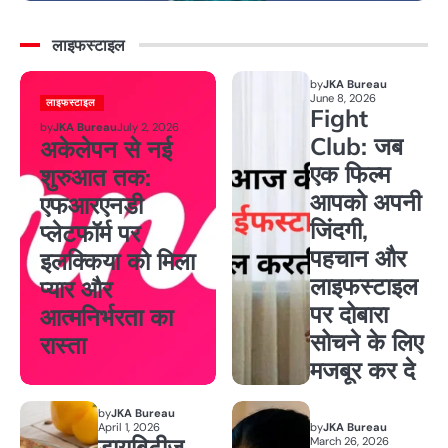
लाइफस्टाइल
by
JKA Bureau
June 8, 2026
लाइफस्टाइल
Fight
by
JKA Bureau
July 2, 2026
Club: जब
अकेलेपन से नई
एक फिल्म
शुरुआत तक:
आपको अपनी
एफआरएनडी
जिंदगी,
प्लेटफॉर्म पर
पहचान और
इलक्किया को मिला
लाइफस्टाइल
प्यार और
पर दोबारा
आत्मनिर्भरता का
सोचने के लिए
रास्ता
मजबूर कर दे
by
JKA Bureau
April 1, 2026
by
JKA Bureau
डायबिटीज
March 26, 2026