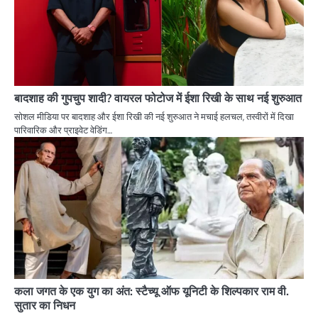
बादशाह की गुपचुप शादी? वायरल फोटोज में ईशा रिखी के साथ नई शुरुआत
सोशल मीडिया पर बादशाह और ईशा रिखी की नई शुरुआत ने मचाई हलचल, तस्वीरों में दिखा
पारिवारिक और प्राइवेट वेडिंग…
कला जगत के एक युग का अंत: स्टैच्यू ऑफ यूनिटी के शिल्पकार राम वी.
सुतार का निधन