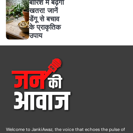
बारिश में बढ़ेगा
खतरा! जानें
डेंगू से बचाव
के प्राकृतिक
उपाय
Welcome to JankiAwaz, the voice that echoes the pulse of