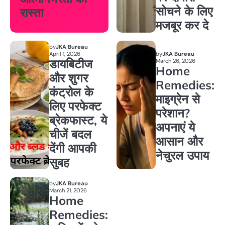
सोचने के लिए
रास्ता
मजबूर कर दे
by
JKA Bureau
April 1, 2026
by
JKA Bureau
डायबिटीज
March 26, 2026
Home
और शुगर
Remedies:
कंट्रोल के
माइग्रेन से
लिए परफेक्ट
परेशान?
ब्रेकफास्ट, ये
अपनाएं ये
चीजें बदल
आसान और
देंगी आपकी
नेचुरल उपाय
सुबह
by
JKA Bureau
March 21, 2026
Home
Remedies: