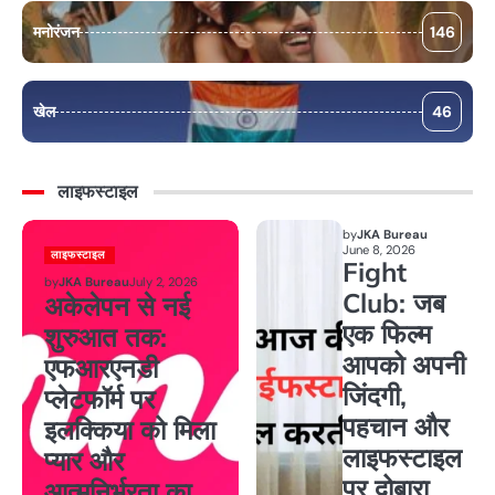
मनोरंजन
146
खेल
46
लाइफस्टाइल
by
JKA Bureau
June 8, 2026
लाइफस्टाइल
Fight
by
JKA Bureau
July 2, 2026
Club: जब
अकेलेपन से नई
एक फिल्म
शुरुआत तक:
आपको अपनी
एफआरएनडी
जिंदगी,
प्लेटफॉर्म पर
पहचान और
इलक्किया को मिला
लाइफस्टाइल
प्यार और
पर दोबारा
आत्मनिर्भरता का