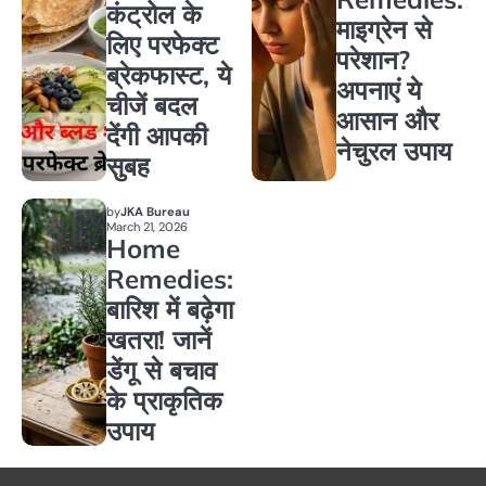
कंट्रोल के
माइग्रेन से
लिए परफेक्ट
परेशान?
ब्रेकफास्ट, ये
अपनाएं ये
चीजें बदल
आसान और
देंगी आपकी
नेचुरल उपाय
सुबह
by
JKA Bureau
March 21, 2026
Home
Remedies:
बारिश में बढ़ेगा
खतरा! जानें
डेंगू से बचाव
के प्राकृतिक
उपाय