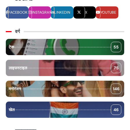
FACEBOOK
INSTAGRAM
LINKEDIN
X
YOUTUBE
वर्ग
टेक
55
लाइफस्टाइल
75
मनोरंजन
146
खेल
46