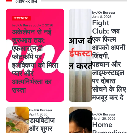
लाइफस्टाइल
by
JKA Bureau
June 8, 2026
लाइफस्टाइल
Fight
by
JKA Bureau
July 2, 2026
Club: जब
अकेलेपन से नई
एक फिल्म
शुरुआत तक:
आपको अपनी
एफआरएनडी
जिंदगी,
प्लेटफॉर्म पर
पहचान और
इलक्किया को मिला
लाइफस्टाइल
प्यार और
पर दोबारा
आत्मनिर्भरता का
सोचने के लिए
रास्ता
मजबूर कर दे
by
JKA Bureau
April 1, 2026
by
JKA Bureau
डायबिटीज
March 26, 2026
Home
और शुगर
Remedies: