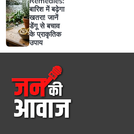
Remedies:
बारिश में बढ़ेगा
खतरा! जानें
डेंगू से बचाव
के प्राकृतिक
उपाय