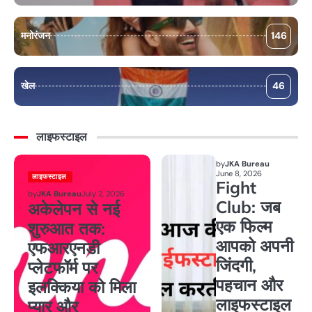
मनोरंजन
146
खेल
46
लाइफस्टाइल
by
JKA Bureau
June 8, 2026
लाइफस्टाइल
Fight
by
JKA Bureau
July 2, 2026
Club: जब
अकेलेपन से नई
एक फिल्म
शुरुआत तक:
आपको अपनी
एफआरएनडी
जिंदगी,
प्लेटफॉर्म पर
पहचान और
इलक्किया को मिला
लाइफस्टाइल
प्यार और