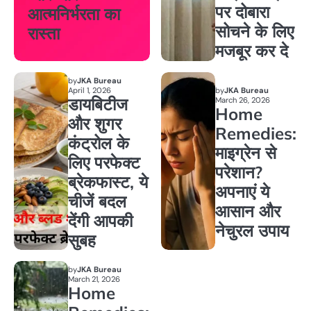
पर दोबारा
आत्मनिर्भरता का
सोचने के लिए
रास्ता
मजबूर कर दे
by
JKA Bureau
April 1, 2026
by
JKA Bureau
डायबिटीज
March 26, 2026
Home
और शुगर
Remedies:
कंट्रोल के
माइग्रेन से
लिए परफेक्ट
परेशान?
ब्रेकफास्ट, ये
अपनाएं ये
चीजें बदल
आसान और
देंगी आपकी
नेचुरल उपाय
सुबह
by
JKA Bureau
March 21, 2026
Home