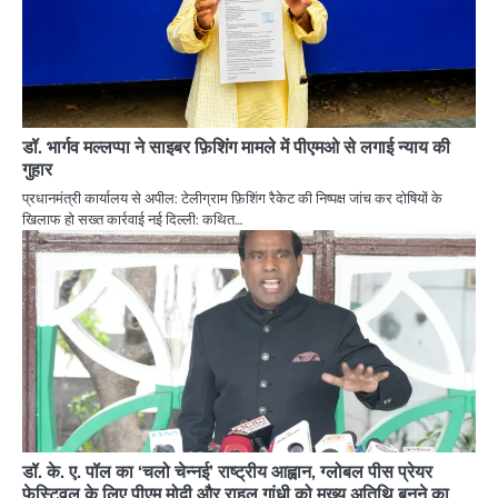
डॉ. भार्गव मल्लप्पा ने साइबर फ़िशिंग मामले में पीएमओ से लगाई न्याय की
गुहार
प्रधानमंत्री कार्यालय से अपील: टेलीग्राम फ़िशिंग रैकेट की निष्पक्ष जांच कर दोषियों के
खिलाफ हो सख्त कार्रवाई नई दिल्ली: कथित…
डॉ. के. ए. पॉल का ‘चलो चेन्नई’ राष्ट्रीय आह्वान, ग्लोबल पीस प्रेयर
फेस्टिवल के लिए पीएम मोदी और राहुल गांधी को मुख्य अतिथि बनने का