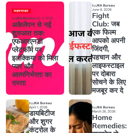
by
JKA Bureau
June 8, 2026
लाइफस्टाइल
Fight
by
JKA Bureau
July 2, 2026
Club: जब
अकेलेपन से नई
एक फिल्म
शुरुआत तक:
आपको अपनी
एफआरएनडी
जिंदगी,
प्लेटफॉर्म पर
पहचान और
इलक्किया को मिला
लाइफस्टाइल
प्यार और
पर दोबारा
आत्मनिर्भरता का
सोचने के लिए
रास्ता
मजबूर कर दे
by
JKA Bureau
April 1, 2026
by
JKA Bureau
डायबिटीज
March 26, 2026
Home
और शुगर
Remedies:
कंट्रोल के