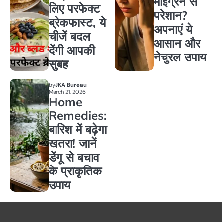
माइग्रेन से
लिए परफेक्ट
परेशान?
ब्रेकफास्ट, ये
अपनाएं ये
चीजें बदल
आसान और
देंगी आपकी
नेचुरल उपाय
सुबह
by
JKA Bureau
March 21, 2026
Home
Remedies:
बारिश में बढ़ेगा
खतरा! जानें
डेंगू से बचाव
के प्राकृतिक
उपाय