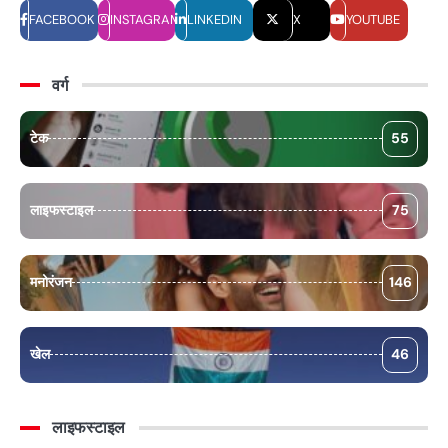
FACEBOOK
INSTAGRAM
LINKEDIN
X
YOUTUBE
वर्ग
टेक
55
लाइफस्टाइल
75
मनोरंजन
146
खेल
46
लाइफस्टाइल