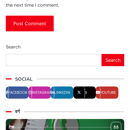
the next time I comment.
Search
Search
SOCIAL
FACEBOOK
INSTAGRAM
LINKEDIN
X
YOUTUBE
वर्ग
टेक
55