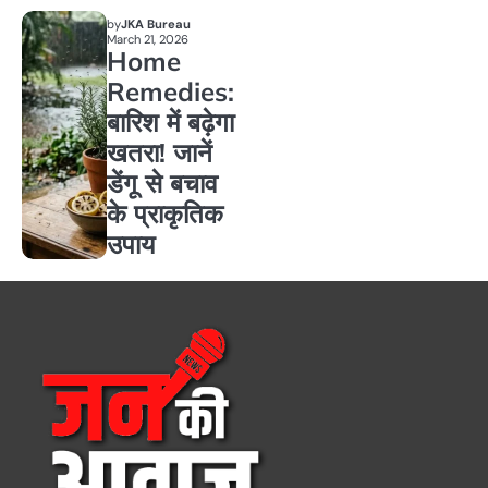
by
JKA Bureau
March 21, 2026
Home
Remedies:
बारिश में बढ़ेगा
खतरा! जानें
डेंगू से बचाव
के प्राकृतिक
उपाय