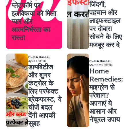
जिंदगी,
प्लेटफॉर्म पर
पहचान और
इलक्किया को मिला
लाइफस्टाइल
प्यार और
पर दोबारा
आत्मनिर्भरता का
सोचने के लिए
रास्ता
मजबूर कर दे
by
JKA Bureau
April 1, 2026
by
JKA Bureau
डायबिटीज
March 26, 2026
Home
और शुगर
Remedies:
कंट्रोल के
माइग्रेन से
लिए परफेक्ट
परेशान?
ब्रेकफास्ट, ये
अपनाएं ये
चीजें बदल
आसान और
देंगी आपकी
नेचुरल उपाय
सुबह