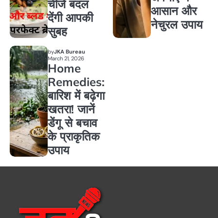
चीजें बदल
आसान और
देंगी आपकी
नेचुरल उपाय
सुबह
by
JKA Bureau
March 21, 2026
Home
Remedies:
बारिश में बढ़ेगा
खतरा! जानें
डेंगू से बचाव
के प्राकृतिक
उपाय