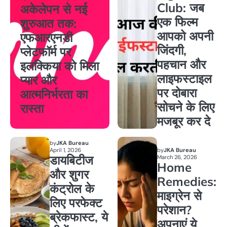
Club: जब
अकेलेपन से नई
एक फिल्म
शुरुआत तक:
आपको अपनी
एफआरएनडी
जिंदगी,
प्लेटफॉर्म पर
पहचान और
इलक्किया को मिला
लाइफस्टाइल
प्यार और
पर दोबारा
आत्मनिर्भरता का
सोचने के लिए
रास्ता
मजबूर कर दे
by
JKA Bureau
April 1, 2026
by
JKA Bureau
डायबिटीज
March 26, 2026
Home
और शुगर
Remedies:
कंट्रोल के
माइग्रेन से
लिए परफेक्ट
परेशान?
ब्रेकफास्ट, ये
अपनाएं ये