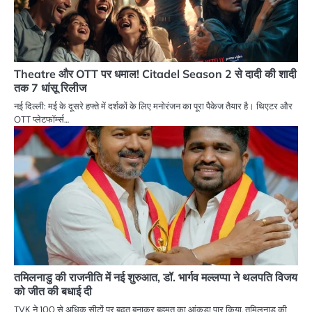
Theatre और OTT पर धमाल! Citadel Season 2 से दादी की शादी
तक 7 धांसू रिलीज
नई दिल्ली: मई के दूसरे हफ्ते में दर्शकों के लिए मनोरंजन का पूरा पैकेज तैयार है। थिएटर और
OTT प्लेटफॉर्म्स…
तमिलनाडु की राजनीति में नई शुरुआत, डॉ. भार्गव मल्लप्पा ने थलपति विजय
को जीत की बधाई दी
TVK ने 100 से अधिक सीटों पर बढ़त बनाकर बहुमत का आंकड़ा पार किया, तमिलनाडु की