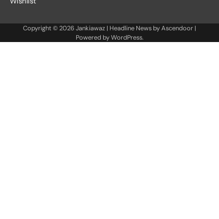
Wishlist
Copyright © 2026
Jankiawaz
| Headline News by
Ascendoor
|
Powered by
WordPress
.