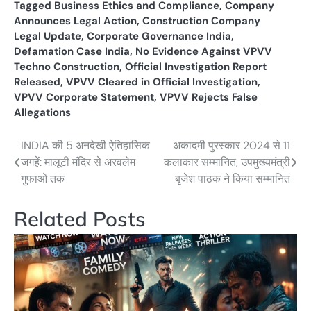
Tagged
Business Ethics and Compliance
,
Company
Announces Legal Action
,
Construction Company
Legal Update
,
Corporate Governance India
,
Defamation Case India
,
No Evidence Against VPVV
Techno Construction
,
Official Investigation Report
Released
,
VPVV Cleared in Official Investigation
,
VPVV Corporate Statement
,
VPVV Rejects False
Allegations
INDIA की 5 अनदेखी ऐतिहासिक
अकादमी पुरस्कार 2024 से 11
Post
जगहें: मालूटी मंदिर से अरवलेम
कलाकार सम्मानित, उपमुख्यमंत्री
navigation
गुफाओं तक
बृजेश पाठक ने किया सम्मानित
Related Posts