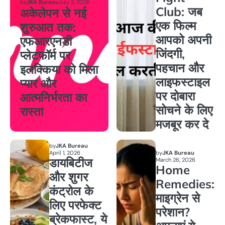
by
JKA Bureau
July 2, 2026
Club: जब
अकेलेपन से नई
एक फिल्म
शुरुआत तक:
आपको अपनी
एफआरएनडी
जिंदगी,
प्लेटफॉर्म पर
पहचान और
इलक्किया को मिला
लाइफस्टाइल
प्यार और
पर दोबारा
आत्मनिर्भरता का
सोचने के लिए
रास्ता
मजबूर कर दे
by
JKA Bureau
April 1, 2026
by
JKA Bureau
डायबिटीज
March 26, 2026
Home
और शुगर
Remedies:
कंट्रोल के
माइग्रेन से
लिए परफेक्ट
परेशान?
ब्रेकफास्ट, ये