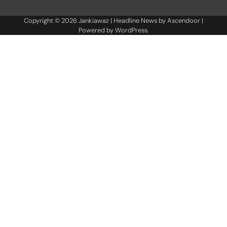
Copyright © 2026
Jankiawaz
| Headline News by
Ascendoor
|
Powered by
WordPress
.