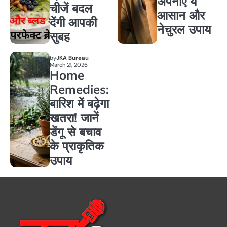
अपनाएं ये
चीजें बदल
आसान और
देंगी आपकी
नेचुरल उपाय
सुबह
by
JKA Bureau
March 21, 2026
Home
Remedies:
बारिश में बढ़ेगा
खतरा! जानें
डेंगू से बचाव
के प्राकृतिक
उपाय