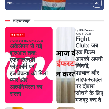
खेल
46
लाइफस्टाइल
by
JKA Bureau
June 8, 2026
लाइफस्टाइल
Fight
by
JKA Bureau
July 2, 2026
Club: जब
अकेलेपन से नई
एक फिल्म
शुरुआत तक:
आपको अपनी
एफआरएनडी
जिंदगी,
प्लेटफॉर्म पर
पहचान और
इलक्किया को मिला
लाइफस्टाइल
प्यार और
पर दोबारा
आत्मनिर्भरता का
सोचने के लिए
रास्ता
मजबूर कर दे