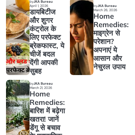
by
JKA Bureau
April 1, 2026
by
JKA Bureau
डायबिटीज
March 26, 2026
Home
और शुगर
Remedies:
कंट्रोल के
माइग्रेन से
लिए परफेक्ट
परेशान?
ब्रेकफास्ट, ये
अपनाएं ये
चीजें बदल
आसान और
देंगी आपकी
नेचुरल उपाय
सुबह
by
JKA Bureau
March 21, 2026
Home
Remedies:
बारिश में बढ़ेगा
खतरा! जानें
डेंगू से बचाव