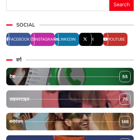
Search
SOCIAL
FACEBOOK
INSTAGRAM
LINKEDIN
X
YOUTUBE
वर्ग
टेक
55
लाइफस्टाइल
75
मनोरंजन
146