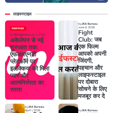
लाइफस्टाइल
by
JKA Bureau
June 8, 2026
लाइफस्टाइल
Fight
by
JKA Bureau
July 2, 2026
Club: जब
अकेलेपन से नई
एक फिल्म
शुरुआत तक:
आपको अपनी
एफआरएनडी
जिंदगी,
प्लेटफॉर्म पर
पहचान और
इलक्किया को मिला
लाइफस्टाइल
प्यार और
पर दोबारा
आत्मनिर्भरता का
सोचने के लिए
रास्ता
मजबूर कर दे
by
JKA Bureau
April 1, 2026
by
JKA Bureau