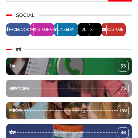
SOCIAL
FACEBOOK
INSTAGRAM
LINKEDIN
X
YOUTUBE
वर्ग
टेक
55
लाइफस्टाइल
75
मनोरंजन
146
खेल
46