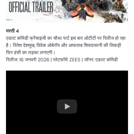
मस्ती 4
एडल्ट कॉमेडी फ्रेंचाइजी का चौथा पार्ट इस बार ओटीटी पर रिलीज हो रहा
है। रितेश देशमुख, विवेक ओबेरॉय और आफताब शिवदासानी की तिकड़ी
फिर हंसी का तड़का लगाएगी।
रिलीज: 16 जनवरी 2026 | प्लेटफॉर्म: ZEE5 | जॉनर: एडल्ट कॉमेडी