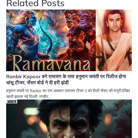
Related Posts
Ranbir Kapoor बने रामायण के राम! हनुमान जयंती पर रिलीज होगा
धांसू टीजर, सेंसर बोर्ड ने दी हरी झंडी
हनुमान जयंती पर Ranbir का राम अवतार! रामायण टीजर 2 को मिली सेंसर की मंजूरी,देखिए
पहली झलक नई दिल्ली: रणबीर…