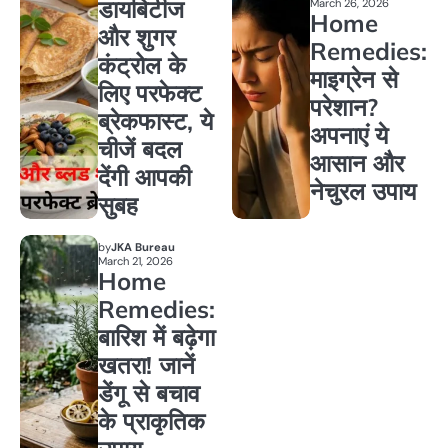
डायबिटीज
March 26, 2026
Home
और शुगर
Remedies:
कंट्रोल के
माइग्रेन से
लिए परफेक्ट
परेशान?
ब्रेकफास्ट, ये
अपनाएं ये
चीजें बदल
आसान और
देंगी आपकी
नेचुरल उपाय
सुबह
by
JKA Bureau
March 21, 2026
Home
Remedies:
बारिश में बढ़ेगा
खतरा! जानें
डेंगू से बचाव
के प्राकृतिक