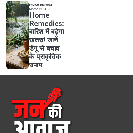
by
JKA Bureau
March 21, 2026
Home
Remedies:
बारिश में बढ़ेगा
खतरा! जानें
डेंगू से बचाव
के प्राकृतिक
उपाय