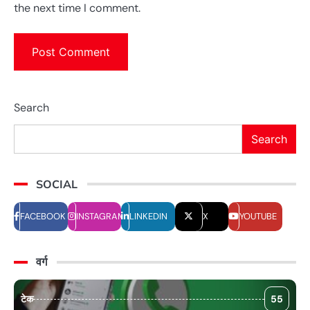
the next time I comment.
Search
Search
SOCIAL
FACEBOOK
INSTAGRAM
LINKEDIN
X
YOUTUBE
वर्ग
टेक
55