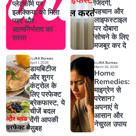
जिंदगी,
प्लेटफॉर्म पर
पहचान और
इलक्किया को मिला
लाइफस्टाइल
प्यार और
पर दोबारा
आत्मनिर्भरता का
सोचने के लिए
रास्ता
मजबूर कर दे
by
JKA Bureau
April 1, 2026
by
JKA Bureau
डायबिटीज
March 26, 2026
Home
और शुगर
Remedies:
कंट्रोल के
माइग्रेन से
लिए परफेक्ट
परेशान?
ब्रेकफास्ट, ये
अपनाएं ये
चीजें बदल
आसान और
देंगी आपकी
नेचुरल उपाय
सुबह