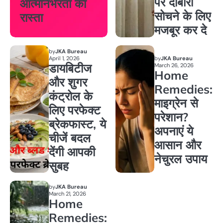
पर दोबारा
आत्मनिर्भरता का
सोचने के लिए
रास्ता
मजबूर कर दे
by
JKA Bureau
April 1, 2026
by
JKA Bureau
डायबिटीज
March 26, 2026
Home
और शुगर
Remedies:
कंट्रोल के
माइग्रेन से
लिए परफेक्ट
परेशान?
ब्रेकफास्ट, ये
अपनाएं ये
चीजें बदल
आसान और
देंगी आपकी
नेचुरल उपाय
सुबह
by
JKA Bureau
March 21, 2026
Home
Remedies: