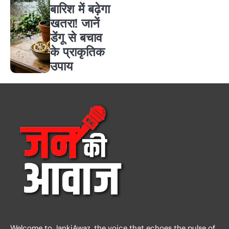
बारिश में बढ़ेगा
खतरा! जानें
डेंगू से बचाव
के प्राकृतिक
उपाय
Welcome to JankiAwaz, the voice that echoes the pulse of