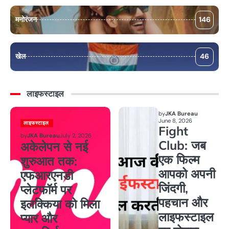
मनोरंजन
146
खेल
46
लाइफस्टाइल
by
JKA Bureau
June 8, 2026
लाइफस्टाइल
Fight
by
JKA Bureau
July 2, 2026
Club: जब
अकेलेपन से नई
एक फिल्म
शुरुआत तक:
आपको अपनी
एफआरएनडी
जिंदगी,
प्लेटफॉर्म पर
पहचान और
इलक्किया को मिला
लाइफस्टाइल
प्यार और