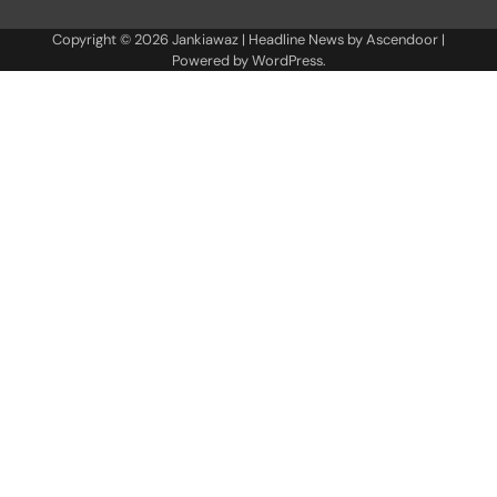
Copyright © 2026
Jankiawaz
| Headline News by
Ascendoor
|
Powered by
WordPress
.