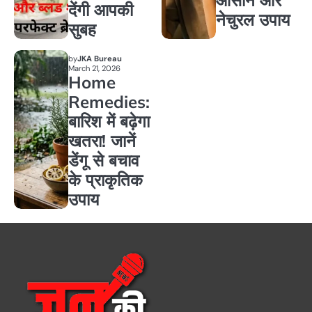
देंगी आपकी
नेचुरल उपाय
सुबह
by
JKA Bureau
March 21, 2026
Home
Remedies:
बारिश में बढ़ेगा
खतरा! जानें
डेंगू से बचाव
के प्राकृतिक
उपाय