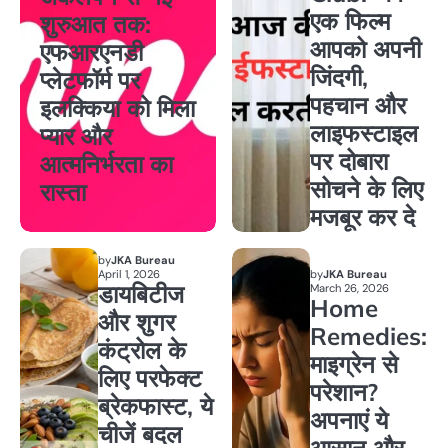
एक फिल्म
शुरुआत तक:
आपको अपनी
एफआरएनडी
जिंदगी,
प्लेटफॉर्म पर
पहचान और
इलक्किया को मिला
लाइफस्टाइल
प्यार और
पर दोबारा
आत्मनिर्भरता का
सोचने के लिए
रास्ता
मजबूर कर दे
by
JKA Bureau
April 1, 2026
by
JKA Bureau
डायबिटीज
March 26, 2026
Home
और शुगर
Remedies:
कंट्रोल के
माइग्रेन से
लिए परफेक्ट
परेशान?
ब्रेकफास्ट, ये
अपनाएं ये
चीजें बदल
आसान और