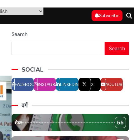
Subscribe
Search
Search
SOCIAL
FACEBOOK
INSTAGRAM
LINKEDIN
X
YOUTUBE
वर्ग
टेक
55