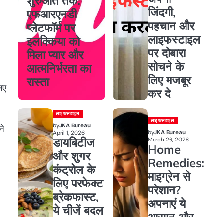
शुरुआत तक:
जिंदगी,
एफआरएनडी
पहचान और
प्लेटफॉर्म पर
लाइफस्टाइल
इलक्किया को
पर दोबारा
मिला प्यार और
सोचने के
आत्मनिर्भरता का
लिए मजबूर
रास्ता
िए
कर दे
लाइफस्टाइल
लाइफस्टाइल
by
JKA Bureau
ने
by
JKA Bureau
April 1, 2026
डायबिटीज
March 26, 2026
Home
और शुगर
Remedies:
कंट्रोल के
माइग्रेन से
लिए परफेक्ट
परेशान?
ब्रेकफास्ट,
अपनाएं ये
ये चीजें बदल
आसान और