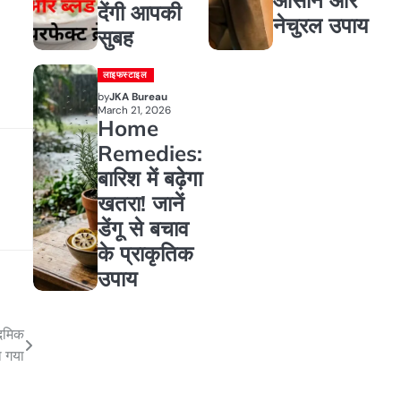
देंगी आपकी
नेचुरल उपाय
सुबह
लाइफस्टाइल
by
JKA Bureau
March 21, 2026
Home
Remedies:
बारिश में बढ़ेगा
खतरा! जानें
डेंगू से बचाव
के प्राकृतिक
उपाय
ादमिक
ा गया