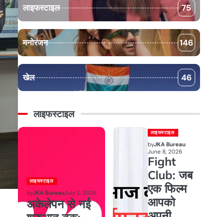
लाइफस्टाइल
75
मनोरंजन
146
खेल
46
लाइफस्टाइल
लाइफस्टाइल
by
JKA Bureau
June 8, 2026
Fight
Club: जब
लाइफस्टाइल
एक फिल्म
by
JKA Bureau
July 2, 2026
आपको
अकेलेपन से नई
अपनी