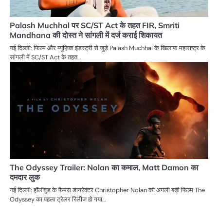
Palash Muchhal पर SC/ST Act के तहत FIR, Smriti
Mandhana की दोस्त ने सांगली में दर्ज कराई शिकायत
नई दिल्ली: फिल्म और म्यूज़िक इंडस्ट्री से जुड़े Palash Muchhal के खिलाफ महाराष्ट्र के
सांगली में SC/ST Act के तहत…
The Odyssey Trailer: Nolan का कमाल, Matt Damon का
दमदार लुक
नई दिल्ली: हॉलीवुड के फैमस डायरेक्टर Christopher Nolan की अगली बड़ी फिल्म The
Odyssey का पहला ट्रेलर रिलीज हो गया…