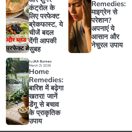
Remedies:
कंट्रोल के
माइग्रेन से
लिए परफेक्ट
परेशान?
ब्रेकफास्ट, ये
अपनाएं ये
चीजें बदल
आसान और
देंगी आपकी
नेचुरल उपाय
सुबह
by
JKA Bureau
March 21, 2026
Home
Remedies:
बारिश में बढ़ेगा
खतरा! जानें
डेंगू से बचाव
के प्राकृतिक
उपाय