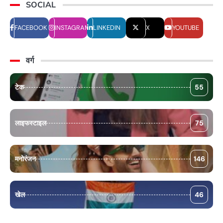
SOCIAL
FACEBOOK
INSTAGRAM
LINKEDIN
X
YOUTUBE
वर्ग
टेक
55
लाइफस्टाइल
75
मनोरंजन
146
खेल
46