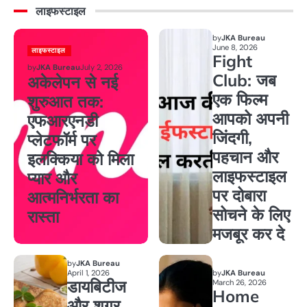
लाइफस्टाइल
by
JKA Bureau
June 8, 2026
लाइफस्टाइल
Fight
by
JKA Bureau
July 2, 2026
Club: जब
अकेलेपन से नई
एक फिल्म
शुरुआत तक:
आपको अपनी
एफआरएनडी
जिंदगी,
प्लेटफॉर्म पर
पहचान और
इलक्किया को मिला
लाइफस्टाइल
प्यार और
पर दोबारा
आत्मनिर्भरता का
सोचने के लिए
रास्ता
मजबूर कर दे
by
JKA Bureau
April 1, 2026
by
JKA Bureau
डायबिटीज
March 26, 2026
Home
और शुगर