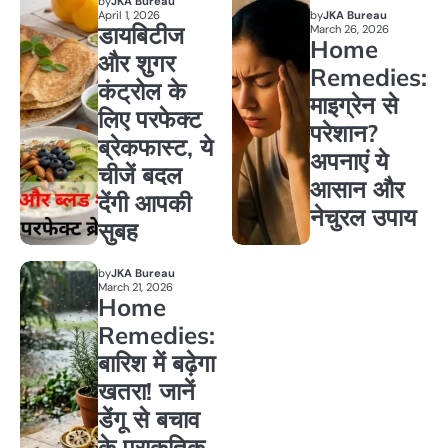
by
JKA Bureau
April 1, 2026
by
JKA Bureau
डायबिटीज
March 26, 2026
Home
और शुगर
Remedies:
कंट्रोल के
माइग्रेन से
लिए परफेक्ट
परेशान?
ब्रेकफास्ट, ये
अपनाएं ये
चीजें बदल
आसान और
देंगी आपकी
नेचुरल उपाय
सुबह
by
JKA Bureau
March 21, 2026
Home
Remedies:
बारिश में बढ़ेगा
खतरा! जानें
डेंगू से बचाव
के प्राकृतिक