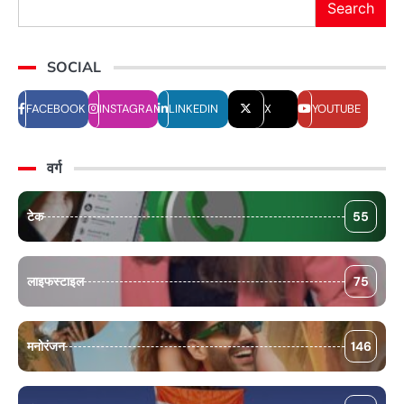
Search
SOCIAL
FACEBOOK
INSTAGRAM
LINKEDIN
X
YOUTUBE
वर्ग
टेक
55
लाइफस्टाइल
75
मनोरंजन
146