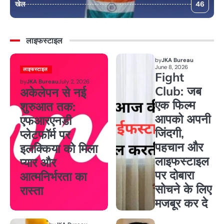
खेल
46
लाइफस्टाइल
by
JKA Bureau
June 8, 2026
लाइफस्टाइल
Fight
by
JKA Bureau
July 2, 2026
Club: जब
अकेलेपन से नई
एक फिल्म
शुरुआत तक:
आपको अपनी
एफआरएनडी
जिंदगी,
प्लेटफॉर्म पर
पहचान और
इलक्किया को मिला
लाइफस्टाइल
प्यार और
पर दोबारा
आत्मनिर्भरता का
सोचने के लिए
रास्ता
मजबूर कर दे