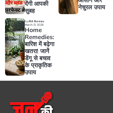
आसान और
देंगी आपकी
नेचुरल उपाय
सुबह
by
JKA Bureau
March 21, 2026
Home
Remedies:
बारिश में बढ़ेगा
खतरा! जानें
डेंगू से बचाव
के प्राकृतिक
उपाय