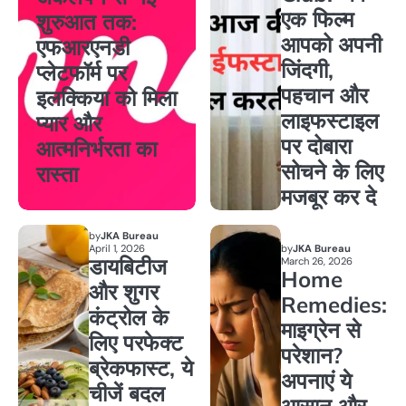
एक फिल्म
शुरुआत तक:
आपको अपनी
एफआरएनडी
जिंदगी,
प्लेटफॉर्म पर
पहचान और
इलक्किया को मिला
लाइफस्टाइल
प्यार और
पर दोबारा
आत्मनिर्भरता का
सोचने के लिए
रास्ता
मजबूर कर दे
by
JKA Bureau
April 1, 2026
by
JKA Bureau
डायबिटीज
March 26, 2026
Home
और शुगर
Remedies:
कंट्रोल के
माइग्रेन से
लिए परफेक्ट
परेशान?
ब्रेकफास्ट, ये
अपनाएं ये
चीजें बदल