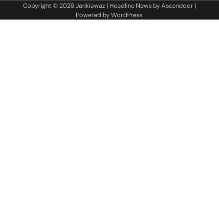
Copyright © 2026
Jankiawaz
| Headline News by
Ascendoor
|
Powered by
WordPress
.