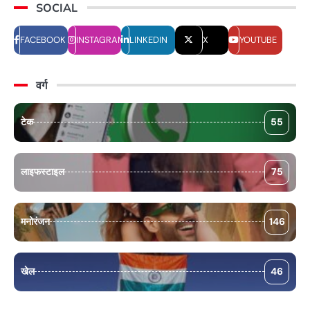
SOCIAL
FACEBOOK
INSTAGRAM
LINKEDIN
X
YOUTUBE
वर्ग
टेक
55
लाइफस्टाइल
75
मनोरंजन
146
खेल
46