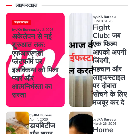
लाइफस्टाइल
by
JKA Bureau
June 8, 2026
लाइफस्टाइल
Fight
by
JKA Bureau
July 2, 2026
Club: जब
अकेलेपन से नई
एक फिल्म
शुरुआत तक:
आपको अपनी
एफआरएनडी
जिंदगी,
प्लेटफॉर्म पर
पहचान और
इलक्किया को मिला
लाइफस्टाइल
प्यार और
पर दोबारा
आत्मनिर्भरता का
सोचने के लिए
रास्ता
मजबूर कर दे
by
JKA Bureau
April 1, 2026
by
JKA Bureau
डायबिटीज
March 26, 2026
Home
और शुगर