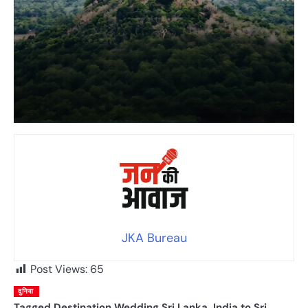
JKA Bureau
Post Views:
65
दुनिया
Tagged
Destination Wedding Sri Lanka
,
India to Sri