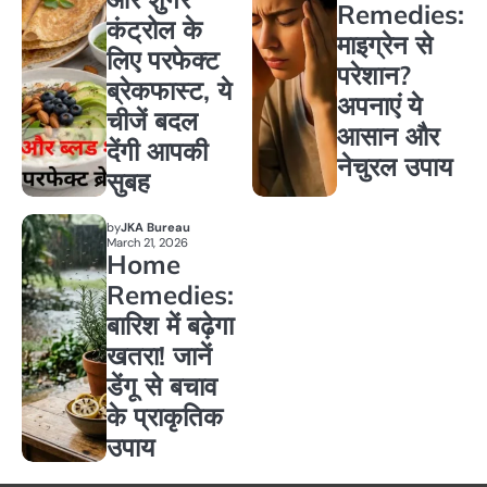
Remedies:
कंट्रोल के
माइग्रेन से
लिए परफेक्ट
परेशान?
ब्रेकफास्ट, ये
अपनाएं ये
चीजें बदल
आसान और
देंगी आपकी
नेचुरल उपाय
सुबह
by
JKA Bureau
March 21, 2026
Home
Remedies:
बारिश में बढ़ेगा
खतरा! जानें
डेंगू से बचाव
के प्राकृतिक
उपाय