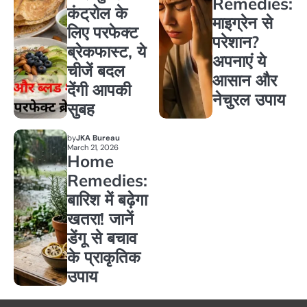
Remedies:
कंट्रोल के
माइग्रेन से
लिए परफेक्ट
परेशान?
ब्रेकफास्ट, ये
अपनाएं ये
चीजें बदल
आसान और
देंगी आपकी
नेचुरल उपाय
सुबह
by
JKA Bureau
March 21, 2026
Home
Remedies:
बारिश में बढ़ेगा
खतरा! जानें
डेंगू से बचाव
के प्राकृतिक
उपाय