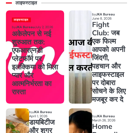
लाइफस्टाइल
by
JKA Bureau
June 8, 2026
लाइफस्टाइल
Fight
by
JKA Bureau
July 2, 2026
Club: जब
अकेलेपन से नई
एक फिल्म
शुरुआत तक:
आपको अपनी
एफआरएनडी
जिंदगी,
प्लेटफॉर्म पर
पहचान और
इलक्किया को मिला
लाइफस्टाइल
प्यार और
पर दोबारा
आत्मनिर्भरता का
सोचने के लिए
रास्ता
मजबूर कर दे
by
JKA Bureau
April 1, 2026
by
JKA Bureau
डायबिटीज
March 26, 2026
Home
और शुगर