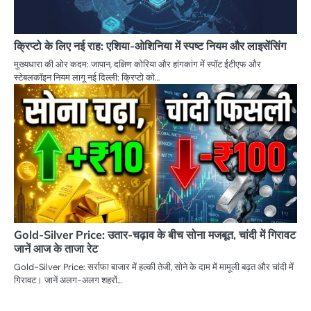
क्रिप्टो के लिए नई राह: एशिया-ओशिनिया में स्पष्ट नियम और लाइसेंसिंग
मुख्यधारा की ओर कदम: जापान, दक्षिण कोरिया और हांगकांग में स्पॉट ईटीएफ और
स्टेबलकॉइन नियम लागू नई दिल्ली: क्रिप्टो को…
Gold-Silver Price: उतार-चढ़ाव के बीच सोना मजबूत, चांदी में गिरावट
जानें आज के ताजा रेट
Gold-Silver Price: सर्राफा बाजार में हल्की तेजी, सोने के दाम में मामूली बढ़त और चांदी में
गिरावट। जानें अलग-अलग शहरों…