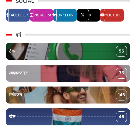
SOCIAL
FACEBOOK
INSTAGRAM
LINKEDIN
X
YOUTUBE
वर्ग
टेक
55
लाइफस्टाइल
75
मनोरंजन
146
खेल
46