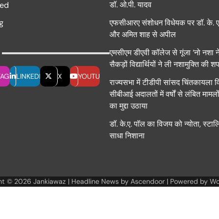
डॉ. ओ.पी. यादव
ed
g
एफसीआरए संशोधन विधेयक पर डॉ. के. ए
और अमित शाह से अपील
एमसीएम डीएवी कॉलेज से गूंजा ‘नो नशा न
सैकड़ों विद्यार्थियों ने ली नशामुक्ति की 
TAGRAM
LINKEDIN
X
YOUTUBE
राज्यसभा में टीडीपी सांसद चिंतकायला व
सीबीआई अदालतों में वर्षों से लंबित मामल
का मुद्दा उठाया
डॉ. के.ए. पॉल का विजय को न्योता, स्टा
साधा निशाना
ht © 2026
Jankiawaz
| Headline News by
Ascendoor
| Powered by
Wo