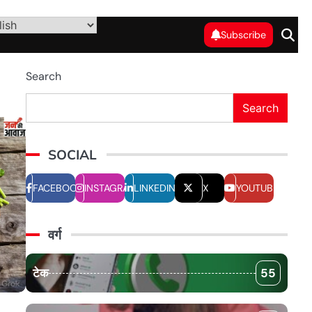
Subscribe
Search
Search
लाइफस्टाइल
SOCIAL
FACEBOOK
INSTAGRAM
LINKEDIN
X
YOUTUBE
वर्ग
टेक
55