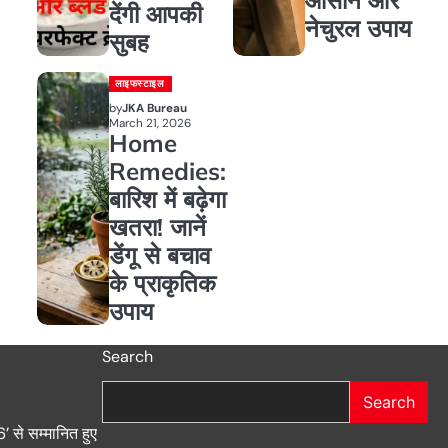
देंगी आपकी
नेचुरल उपाय
सुबह
लाइफस्टाइल
by
JKA Bureau
March 21, 2026
Home
Remedies:
बारिश में बढ़ेगा
खतरा! जानें
डेंगू से बचाव
के प्राकृतिक
उपाय
Search
Search
े सम्मानित हुए