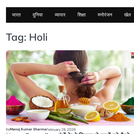
भारत
दुनिया
व्यापार
शिक्षा
मनोरंजन
खेल
Tag:
Holi
by
Manoj Kumar Sharma
February 28, 2026