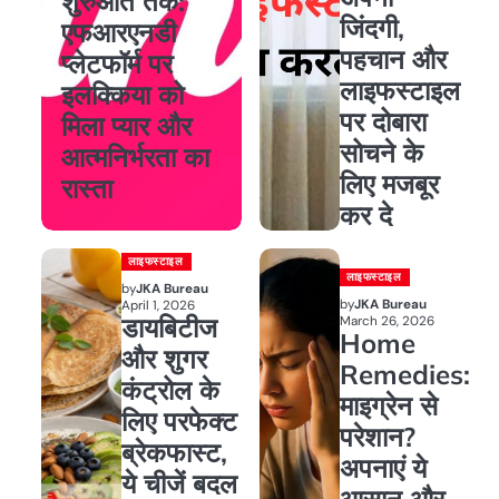
शुरुआत तक:
जिंदगी,
एफआरएनडी
पहचान और
प्लेटफॉर्म पर
लाइफस्टाइल
इलक्किया को
पर दोबारा
मिला प्यार और
सोचने के
आत्मनिर्भरता का
लिए मजबूर
रास्ता
कर दे
लाइफस्टाइल
लाइफस्टाइल
by
JKA Bureau
by
JKA Bureau
April 1, 2026
डायबिटीज
March 26, 2026
Home
और शुगर
Remedies:
कंट्रोल के
माइग्रेन से
लिए परफेक्ट
परेशान?
ब्रेकफास्ट,
अपनाएं ये
ये चीजें बदल
आसान और