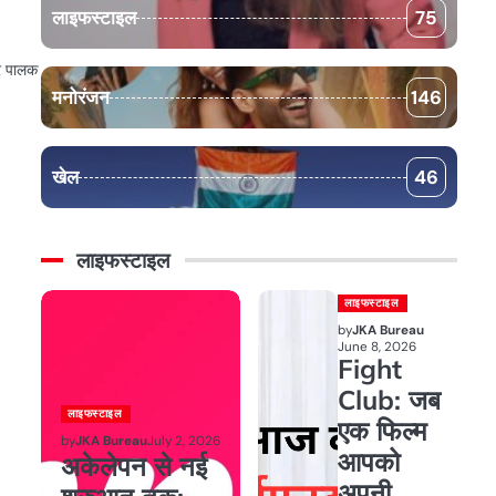
लाइफस्टाइल
75
और पालक
मनोरंजन
146
खेल
46
लाइफस्टाइल
लाइफस्टाइल
by
JKA Bureau
June 8, 2026
Fight
Club: जब
लाइफस्टाइल
एक फिल्म
by
JKA Bureau
July 2, 2026
आपको
अकेलेपन से नई
अपनी