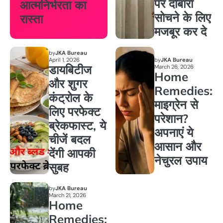
पर दोबारा
आत्मनिर्भरता का
सोचने के लिए
रास्ता
मजबूर कर दे
by
JKA Bureau
April 1, 2026
by
JKA Bureau
डायबिटीज
March 26, 2026
Home
और शुगर
Remedies:
कंट्रोल के
माइग्रेन से
लिए परफेक्ट
परेशान?
ब्रेकफास्ट, ये
अपनाएं ये
चीजें बदल
आसान और
देंगी आपकी
नेचुरल उपाय
सुबह
by
JKA Bureau
March 21, 2026
Home
Remedies: