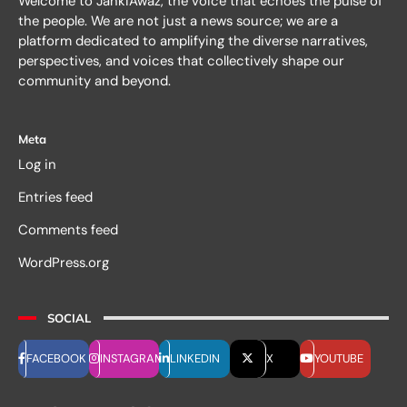
Welcome to JankiAwaz, the voice that echoes the pulse of
the people. We are not just a news source; we are a
platform dedicated to amplifying the diverse narratives,
perspectives, and voices that collectively shape our
community and beyond.
Meta
Log in
Entries feed
Comments feed
WordPress.org
SOCIAL
FACEBOOK
INSTAGRAM
LINKEDIN
X
YOUTUBE