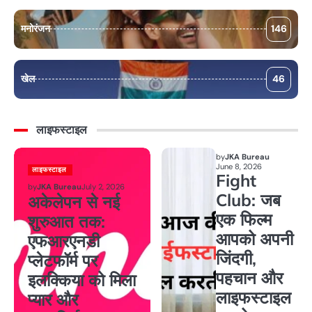
मनोरंजन
146
खेल
46
लाइफस्टाइल
by
JKA Bureau
June 8, 2026
लाइफस्टाइल
Fight
by
JKA Bureau
July 2, 2026
Club: जब
अकेलेपन से नई
एक फिल्म
शुरुआत तक:
आपको अपनी
एफआरएनडी
जिंदगी,
प्लेटफॉर्म पर
पहचान और
इलक्किया को मिला
लाइफस्टाइल
प्यार और