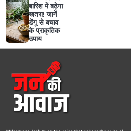
बारिश में बढ़ेगा
खतरा! जानें
डेंगू से बचाव
के प्राकृतिक
उपाय