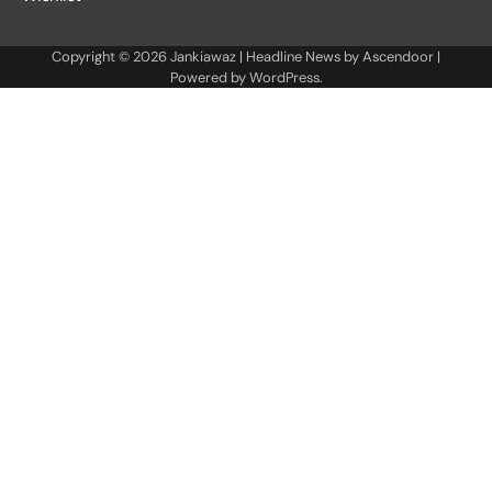
Copyright © 2026
Jankiawaz
| Headline News by
Ascendoor
|
Powered by
WordPress
.