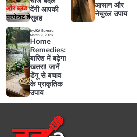
चीजें बदल
आसान और
देंगी आपकी
नेचुरल उपाय
सुबह
by
JKA Bureau
March 21, 2026
Home
Remedies:
बारिश में बढ़ेगा
खतरा! जानें
डेंगू से बचाव
के प्राकृतिक
उपाय