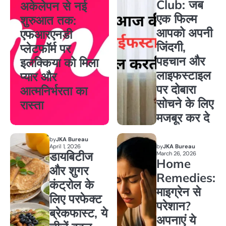
Club: जब
अकेलेपन से नई
एक फिल्म
शुरुआत तक:
आपको अपनी
एफआरएनडी
जिंदगी,
प्लेटफॉर्म पर
पहचान और
इलक्किया को मिला
लाइफस्टाइल
प्यार और
पर दोबारा
आत्मनिर्भरता का
सोचने के लिए
रास्ता
मजबूर कर दे
by
JKA Bureau
April 1, 2026
by
JKA Bureau
डायबिटीज
March 26, 2026
Home
और शुगर
Remedies:
कंट्रोल के
माइग्रेन से
लिए परफेक्ट
परेशान?
ब्रेकफास्ट, ये
अपनाएं ये