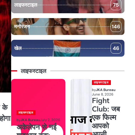
लाइफस्टाइल
75
मनोरंजन
146
खेल
46
लाइफस्टाइल
लाइफस्टाइल
by
JKA Bureau
June 8, 2026
Fight
 के
Club: जब
लाइफस्टाइल
एक फिल्म
होगा
by
JKA Bureau
July 2, 2026
आपको
अकेलेपन से नई
अपनी