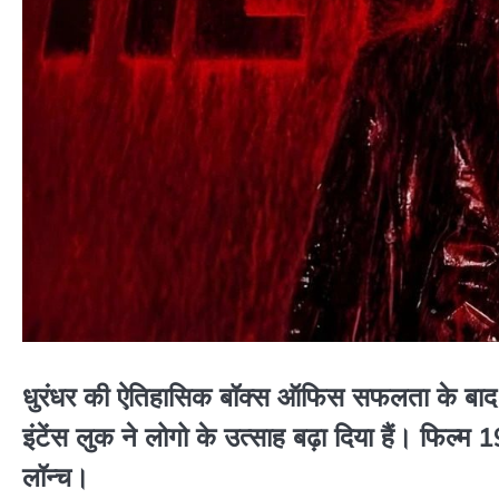
धुरंधर की ऐतिहासिक बॉक्स ऑफिस सफलता के बाद ‘धु
इंटेंस लुक ने लोगो के उत्साह बढ़ा दिया हैं। फिल
लॉन्च।