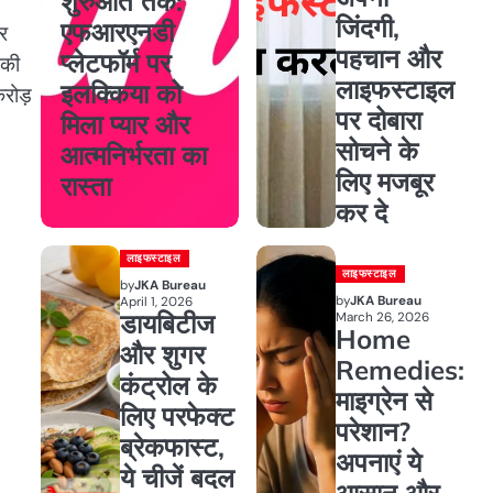
शुरुआत तक:
जिंदगी,
एफआरएनडी
र
पहचान और
प्लेटफॉर्म पर
 की
लाइफस्टाइल
इलक्किया को
रोड़
पर दोबारा
मिला प्यार और
सोचने के
आत्मनिर्भरता का
लिए मजबूर
रास्ता
कर दे
लाइफस्टाइल
लाइफस्टाइल
by
JKA Bureau
by
JKA Bureau
April 1, 2026
डायबिटीज
March 26, 2026
Home
और शुगर
Remedies:
कंट्रोल के
माइग्रेन से
लिए परफेक्ट
परेशान?
ब्रेकफास्ट,
अपनाएं ये
ये चीजें बदल
आसान और