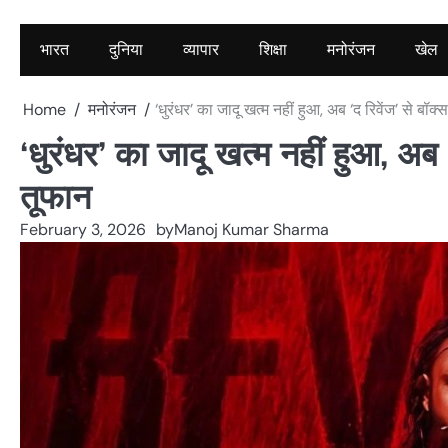
भारत
दुनिया
व्यापार
शिक्षा
मनोरंजन
खेल
Home
मनोरंजन
‘धुरंधर’ का जादू खत्म नहीं हुआ, अब ‘द रिवेंज’ से ब
‘धुरंधर’ का जादू खत्म नहीं हुआ, अब
तूफान
February 3, 2026
by
Manoj Kumar Sharma