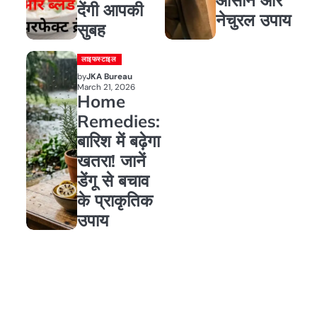
देंगी आपकी
नेचुरल उपाय
सुबह
लाइफस्टाइल
by
JKA Bureau
March 21, 2026
Home
Remedies:
बारिश में बढ़ेगा
खतरा! जानें
डेंगू से बचाव
के प्राकृतिक
उपाय