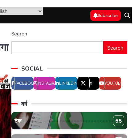
Subscribe
Search
ेगा
Search
SOCIAL
FACEBOOK
INSTAGRAM
LINKEDIN
X
YOUTUBE
वर्ग
टेक
55