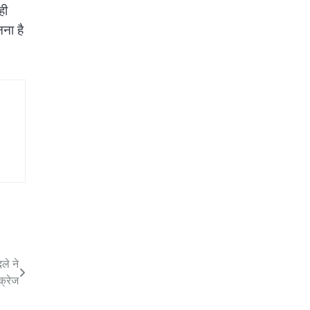
ही
नना है
े ने
क्रेज