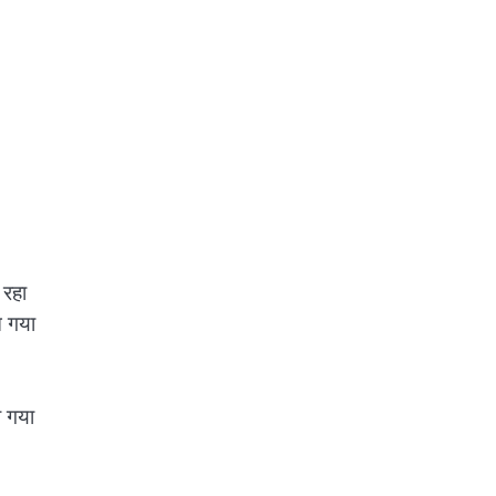
 रहा
आ गया
ो गया