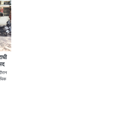
राधी
ामद
दौरान
ाधिक