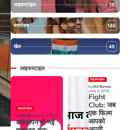
लाइफस्टाइल
75
मनोरंजन
146
खेल
46
लाइफस्टाइल
लाइफस्टाइल
by
JKA Bureau
June 8, 2026
Fight
Club: जब
लाइफस्टाइल
एक फिल्म
by
JKA Bureau
July 2, 2026
आपको
अकेलेपन से नई
अपनी