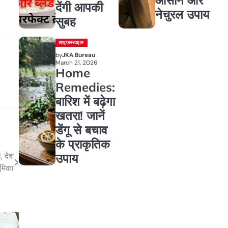
देंगी आपकी
नेचुरल उपाय
सुबह
लाइफस्टाइल
by
JKA Bureau
March 21, 2026
Home
Remedies:
बारिश में बढ़ेगा
खतरा! जानें
डेंगू से बचाव
के प्राकृतिक
, देश
उपाय
ूमिका