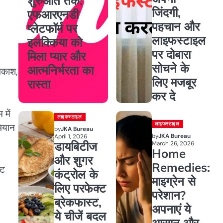
शुरुआत तक:
जिंदगी,
एफआरएनडी
पहचान और
प्लेटफॉर्म पर
लाइफस्टाइल
इलक्किया को
पर दोबारा
मिला प्यार और
सोचने के
आत्मनिर्भरता का
वकाश,
लिए मजबूर
रास्ता
कर दे
 में
लाइफस्टाइल
लाइफस्टाइल
ियान
by
JKA Bureau
by
JKA Bureau
April 1, 2026
डायबिटीज
March 26, 2026
Home
और शुगर
Remedies:
्ट
कंट्रोल के
माइग्रेन से
लिए परफेक्ट
परेशान?
ब्रेकफास्ट,
अपनाएं ये
ये चीजें बदल
आसान और