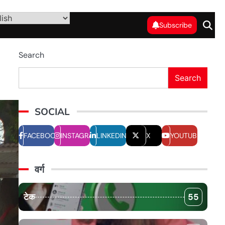
Subscribe
Search
Search
SOCIAL
FACEBOOK
INSTAGRAM
LINKEDIN
X
YOUTUBE
वर्ग
टेक
55