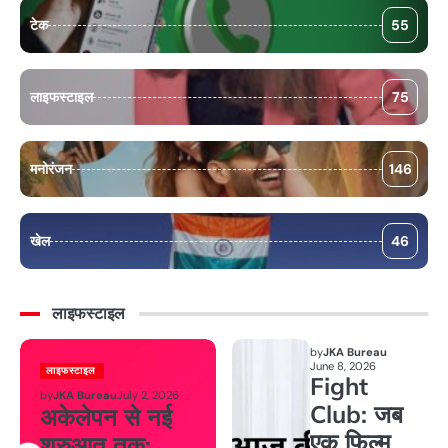
टेक
55
लाइफस्टाइल
75
मनोरंजन
146
खेल
46
लाइफस्टाइल
by
JKA Bureau
June 8, 2026
लाइफस्टाइल
Fight
by
JKA Bureau
July 2, 2026
Club: जब
अकेलेपन से नई
एक फिल्म
शुरुआत तक: