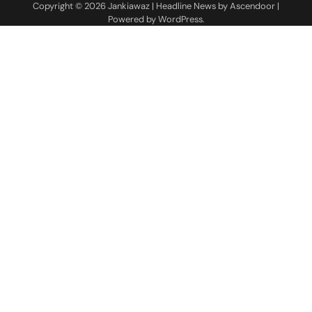
Copyright © 2026
Jankiawaz
| Headline News by
Ascendoor
|
Powered by
WordPress
.