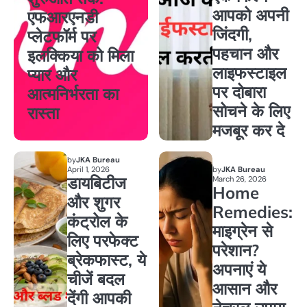
आपको अपनी
एफआरएनडी
जिंदगी,
प्लेटफॉर्म पर
पहचान और
इलक्किया को मिला
लाइफस्टाइल
प्यार और
पर दोबारा
आत्मनिर्भरता का
सोचने के लिए
रास्ता
मजबूर कर दे
by
JKA Bureau
April 1, 2026
by
JKA Bureau
डायबिटीज
March 26, 2026
Home
और शुगर
Remedies:
कंट्रोल के
माइग्रेन से
लिए परफेक्ट
परेशान?
ब्रेकफास्ट, ये
अपनाएं ये
चीजें बदल
आसान और
देंगी आपकी