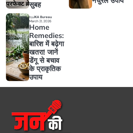
नेचुरल उपाय
सुबह
by
JKA Bureau
March 21, 2026
Home
Remedies:
बारिश में बढ़ेगा
खतरा! जानें
डेंगू से बचाव
के प्राकृतिक
उपाय