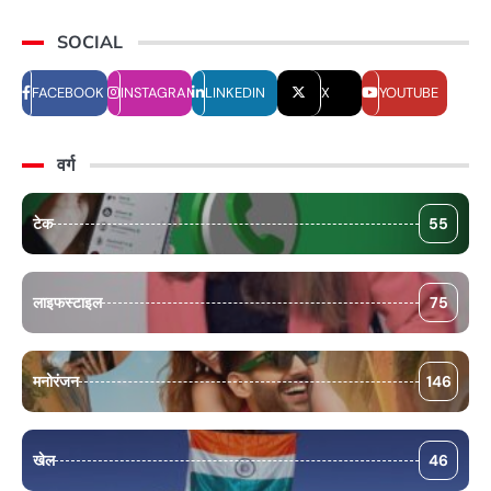
SOCIAL
FACEBOOK
INSTAGRAM
LINKEDIN
X
YOUTUBE
वर्ग
टेक
55
लाइफस्टाइल
75
मनोरंजन
146
खेल
46