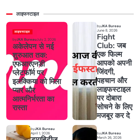
लाइफस्टाइल
by
JKA Bureau
June 8, 2026
लाइफस्टाइल
Fight
by
JKA Bureau
July 2, 2026
Club: जब
अकेलेपन से नई
एक फिल्म
शुरुआत तक:
आपको अपनी
एफआरएनडी
जिंदगी,
प्लेटफॉर्म पर
पहचान और
इलक्किया को मिला
लाइफस्टाइल
प्यार और
पर दोबारा
आत्मनिर्भरता का
सोचने के लिए
रास्ता
मजबूर कर दे
by
JKA Bureau
April 1, 2026
by
JKA Bureau
डायबिटीज
March 26, 2026