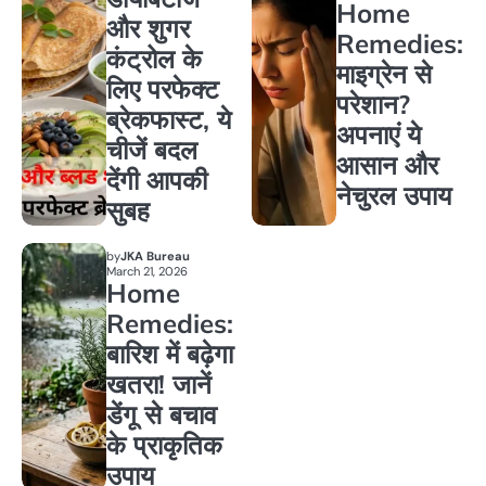
Home
और शुगर
Remedies:
कंट्रोल के
माइग्रेन से
लिए परफेक्ट
परेशान?
ब्रेकफास्ट, ये
अपनाएं ये
चीजें बदल
आसान और
देंगी आपकी
नेचुरल उपाय
सुबह
by
JKA Bureau
March 21, 2026
Home
Remedies:
बारिश में बढ़ेगा
खतरा! जानें
डेंगू से बचाव
के प्राकृतिक
उपाय