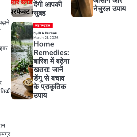
देंगी आपकी
नेचुरल उपाय
सुबह
ढ़ाने
लाइफस्टाइल
त
by
JKA Bureau
March 21, 2026
Home
ाइबर
Remedies:
बारिश में बढ़ेगा
खतरा! जानें
डेंगू से बचाव
र
के प्राकृतिक
थितिकी
उपाय
दान
समग्र