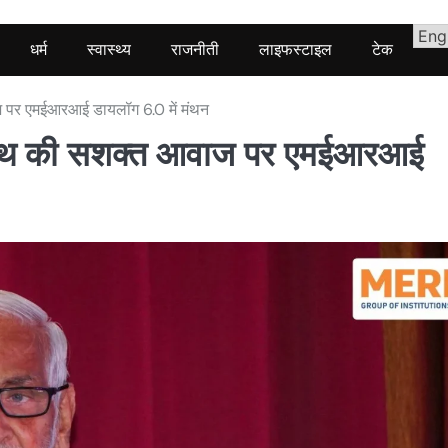
धर्म
स्वास्थ्य
राजनीती
लाइफस्टाइल
टेक
 पर एमईआरआई डायलॉग 6.0 में मंथन
साउथ की सशक्त आवाज पर एमईआरआई