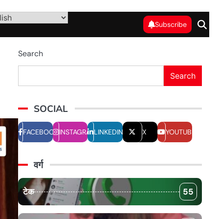
Subscribe
Search
Search
SOCIAL
FACEBOOK
INSTAGRAM
LINKEDIN
X
YOUTUBE
वर्ग
टेक
55