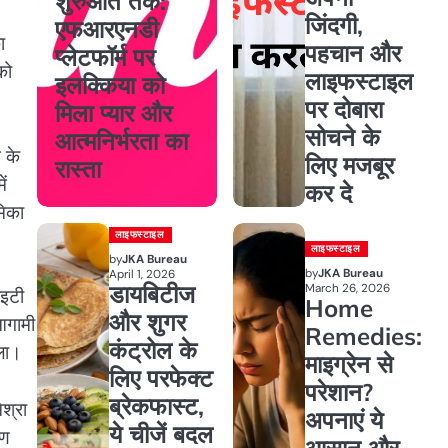
शुरुआत तक:
जिंदगी,
एफआरएनडी
ा
पहचान और
प्लेटफॉर्म पर
को
लाइफस्टाइल
इलक्किया को
पर दोबारा
मिला प्यार और
सोचने के
आत्मनिर्भरता का
 के
लिए मजबूर
रास्ता
ें
कर दे
मिका
लाइफस्टाइल
लाइफस्टाइल
by
JKA Bureau
by
JKA Bureau
April 1, 2026
डायबिटीज
March 26, 2026
ाइटी
Home
और शुगर
आगामी
Remedies:
कंट्रोल के
ाला।
माइग्रेन से
लिए परफेक्ट
परेशान?
ब्रेकफास्ट,
श्रा
अपनाएं ये
ये चीजें बदल
षण
आसान और