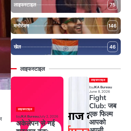
लाइफस्टाइल
75
मनोरंजन
146
खेल
46
लाइफस्टाइल
लाइफस्टाइल
by
JKA Bureau
June 8, 2026
Fight
Club: जब
लाइफस्टाइल
एक फिल्म
by
JKA Bureau
July 2, 2026
ल
आपको
अकेलेपन से नई
अपनी