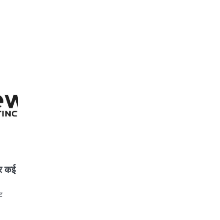
र कई
्ट