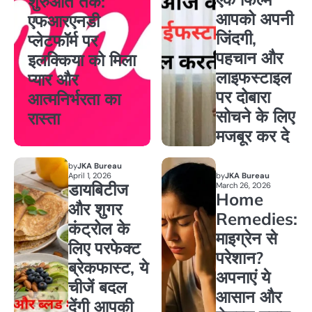
शुरुआत तक:
आपको अपनी
एफआरएनडी
जिंदगी,
प्लेटफॉर्म पर
पहचान और
इलक्किया को मिला
लाइफस्टाइल
प्यार और
पर दोबारा
आत्मनिर्भरता का
सोचने के लिए
रास्ता
मजबूर कर दे
by
JKA Bureau
April 1, 2026
by
JKA Bureau
डायबिटीज
March 26, 2026
Home
और शुगर
Remedies:
कंट्रोल के
माइग्रेन से
लिए परफेक्ट
परेशान?
ब्रेकफास्ट, ये
अपनाएं ये
चीजें बदल
आसान और
देंगी आपकी