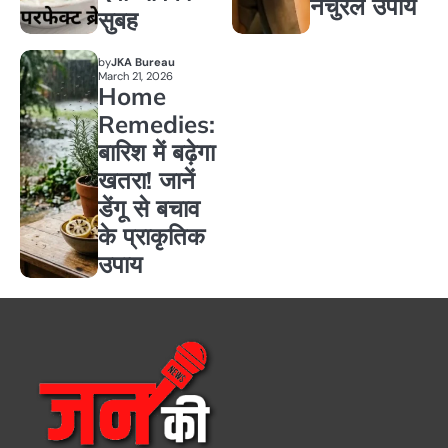
नेचुरल उपाय
सुबह
by
JKA Bureau
March 21, 2026
Home
Remedies:
बारिश में बढ़ेगा
खतरा! जानें
डेंगू से बचाव
के प्राकृतिक
उपाय