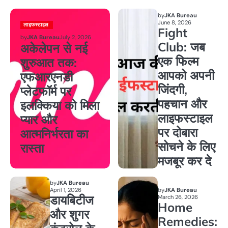
by
JKA Bureau
June 8, 2026
लाइफस्टाइल
Fight
by
JKA Bureau
July 2, 2026
Club: जब
अकेलेपन से नई
एक फिल्म
शुरुआत तक:
आपको अपनी
एफआरएनडी
जिंदगी,
प्लेटफॉर्म पर
पहचान और
इलक्किया को मिला
लाइफस्टाइल
प्यार और
पर दोबारा
आत्मनिर्भरता का
सोचने के लिए
रास्ता
मजबूर कर दे
by
JKA Bureau
April 1, 2026
by
JKA Bureau
डायबिटीज
March 26, 2026
Home
और शुगर
Remedies: