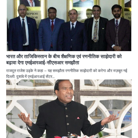
भारत और ताजिकिस्तान के बीच शैक्षणिक एवं रणनीतिक साझेदारी को
बढ़ावा देगा एमईआरआई-सीएसआर समझौता
राजदूत राजेश उइके ने कहा – यह समझौता रणनीतिक साझेदारी को करेगा और मज़बूत नई
दिल्ली: दुशांबे में एमईआरआई सेंटर…