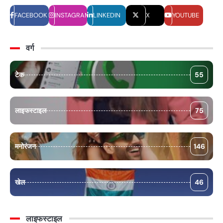
FACEBOOK
INSTAGRAM
LINKEDIN
X
YOUTUBE
वर्ग
टेक
55
लाइफस्टाइल
75
मनोरंजन
146
खेल
46
लाइफस्टाइल