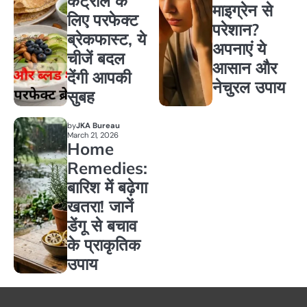
कंट्रोल के
माइग्रेन से
लिए परफेक्ट
परेशान?
ब्रेकफास्ट, ये
अपनाएं ये
चीजें बदल
आसान और
देंगी आपकी
नेचुरल उपाय
सुबह
by
JKA Bureau
March 21, 2026
Home
Remedies:
बारिश में बढ़ेगा
खतरा! जानें
डेंगू से बचाव
के प्राकृतिक
उपाय