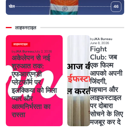
खेल
46
लाइफस्टाइल
by
JKA Bureau
June 8, 2026
लाइफस्टाइल
Fight
by
JKA Bureau
July 2, 2026
Club: जब
अकेलेपन से नई
एक फिल्म
शुरुआत तक:
आपको अपनी
एफआरएनडी
जिंदगी,
प्लेटफॉर्म पर
पहचान और
इलक्किया को मिला
लाइफस्टाइल
प्यार और
पर दोबारा
आत्मनिर्भरता का
सोचने के लिए
रास्ता
मजबूर कर दे