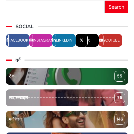
Search
SOCIAL
FACEBOOK
INSTAGRAM
LINKEDIN
X
YOUTUBE
वर्ग
टेक
55
लाइफस्टाइल
75
मनोरंजन
146