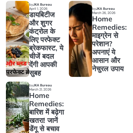
by
JKA Bureau
April 1, 2026
by
JKA Bureau
डायबिटीज
March 26, 2026
Home
और शुगर
Remedies:
कंट्रोल के
माइग्रेन से
लिए परफेक्ट
परेशान?
ब्रेकफास्ट, ये
अपनाएं ये
चीजें बदल
आसान और
देंगी आपकी
नेचुरल उपाय
सुबह
by
JKA Bureau
March 21, 2026
Home
Remedies:
बारिश में बढ़ेगा
खतरा! जानें
डेंगू से बचाव