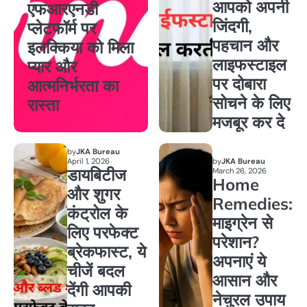
आपको अपनी
एफआरएनडी
जिंदगी,
प्लेटफॉर्म पर
पहचान और
इलक्किया को मिला
लाइफस्टाइल
प्यार और
पर दोबारा
आत्मनिर्भरता का
सोचने के लिए
रास्ता
मजबूर कर दे
by
JKA Bureau
April 1, 2026
by
JKA Bureau
डायबिटीज
March 26, 2026
Home
और शुगर
Remedies:
कंट्रोल के
माइग्रेन से
लिए परफेक्ट
परेशान?
ब्रेकफास्ट, ये
अपनाएं ये
चीजें बदल
आसान और
देंगी आपकी
नेचुरल उपाय