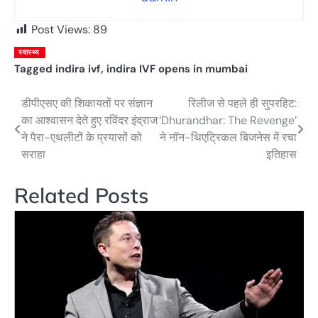
Post Views:
89
स्वास्थ्य
Tagged
indira ivf
,
indira IVF opens in mumbai
डीपीएसए की शिकायतों पर संज्ञान
रिलीज से पहले ही सुपरहिट:
Post
का आश्वासन देते हुए रविंदर इंद्राज
‘Dhurandhar: The Revenge’
navigation
ने पैरा-एथलीटों के प्रयासों को
ने नॉन-थिएट्रिकल बिजनेस में रचा
सराहा
इतिहास
Related Posts