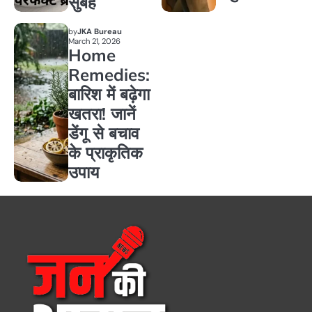
सुबह
by
JKA Bureau
March 21, 2026
Home
Remedies:
बारिश में बढ़ेगा
खतरा! जानें
डेंगू से बचाव
के प्राकृतिक
उपाय