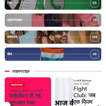
टेक
55
लाइफस्टाइल
75
मनोरंजन
146
खेल
46
लाइफस्टाइल
by
JKA Bureau
June 8, 2026
लाइफस्टाइल
Fight
by
JKA Bureau
July 2, 2026
Club: जब
अकेलेपन से नई
एक फिल्म
शुरुआत तक: