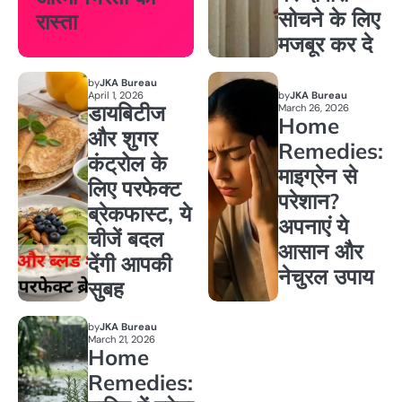
सोचने के लिए
रास्ता
मजबूर कर दे
by
JKA Bureau
April 1, 2026
by
JKA Bureau
डायबिटीज
March 26, 2026
Home
और शुगर
Remedies:
कंट्रोल के
माइग्रेन से
लिए परफेक्ट
परेशान?
ब्रेकफास्ट, ये
अपनाएं ये
चीजें बदल
आसान और
देंगी आपकी
नेचुरल उपाय
सुबह
by
JKA Bureau
March 21, 2026
Home
Remedies: