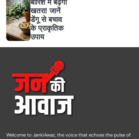
बारिश में बढ़ेगा
खतरा! जानें
डेंगू से बचाव
के प्राकृतिक
उपाय
Welcome to JankiAwaz, the voice that echoes the pulse of