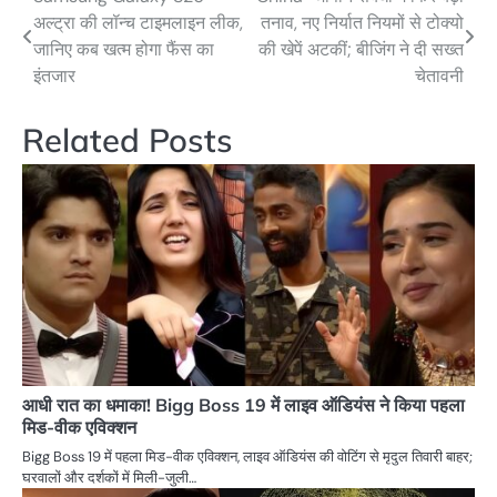
Post
अल्ट्रा की लॉन्च टाइमलाइन लीक,
तनाव, नए निर्यात नियमों से टोक्यो
navigation
जानिए कब खत्म होगा फैंस का
की खेपें अटकीं; बीजिंग ने दी सख्त
इंतजार
चेतावनी
Related Posts
आधी रात का धमाका! Bigg Boss 19 में लाइव ऑडियंस ने किया पहला
मिड-वीक एविक्शन
Bigg Boss 19 में पहला मिड-वीक एविक्शन, लाइव ऑडियंस की वोटिंग से मृदुल तिवारी बाहर;
घरवालों और दर्शकों में मिली-जुली…