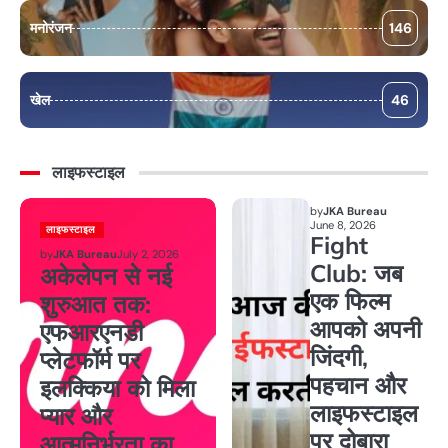
मनोरंजन
146
खेल
46
लाइफस्टाइल
by
JKA Bureau
June 8, 2026
लाइफस्टाइल
Fight
by
JKA Bureau
July 2, 2026
Club: जब
अकेलेपन से नई
एक फिल्म
शुरुआत तक:
आपको अपनी
एफआरएनडी
जिंदगी,
प्लेटफॉर्म पर
पहचान और
इलक्किया को मिला
लाइफस्टाइल
प्यार और
पर दोबारा
आत्मनिर्भरता का