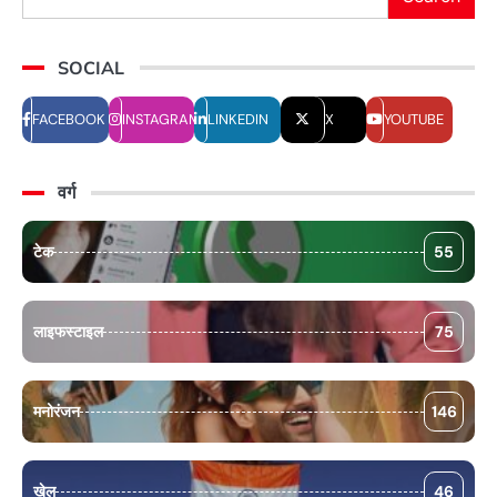
SOCIAL
FACEBOOK
INSTAGRAM
LINKEDIN
X
YOUTUBE
वर्ग
टेक
55
लाइफस्टाइल
75
मनोरंजन
146
खेल
46