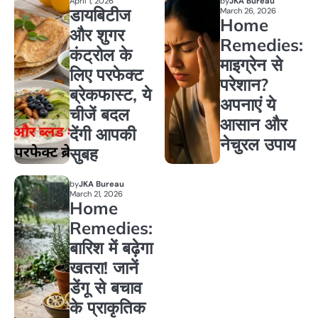
April 1, 2026
by
JKA Bureau
डायबिटीज
March 26, 2026
Home
और शुगर
Remedies:
कंट्रोल के
माइग्रेन से
लिए परफेक्ट
परेशान?
ब्रेकफास्ट, ये
अपनाएं ये
चीजें बदल
आसान और
देंगी आपकी
नेचुरल उपाय
सुबह
by
JKA Bureau
March 21, 2026
Home
Remedies:
बारिश में बढ़ेगा
खतरा! जानें
डेंगू से बचाव
के प्राकृतिक