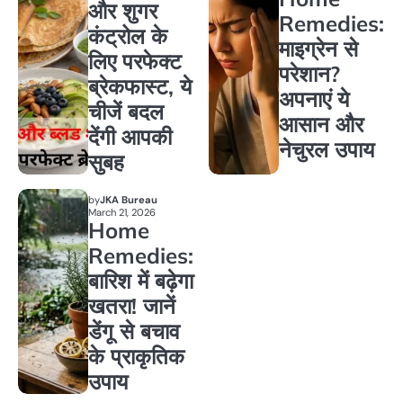
और शुगर
Remedies:
कंट्रोल के
माइग्रेन से
लिए परफेक्ट
परेशान?
ब्रेकफास्ट, ये
अपनाएं ये
चीजें बदल
आसान और
देंगी आपकी
नेचुरल उपाय
सुबह
by
JKA Bureau
March 21, 2026
Home
Remedies:
बारिश में बढ़ेगा
खतरा! जानें
डेंगू से बचाव
के प्राकृतिक
उपाय