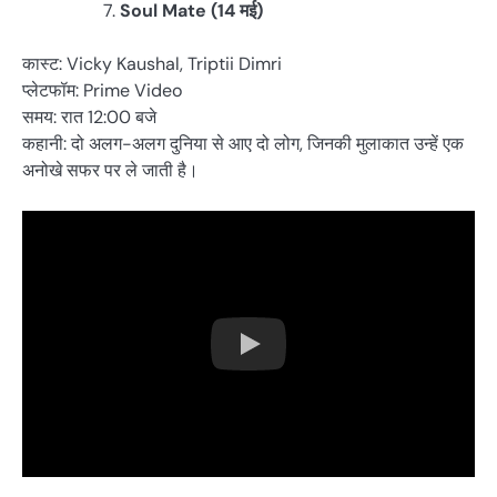
Soul Mate (14 मई)
कास्ट: Vicky Kaushal, Triptii Dimri
प्लेटफॉम: Prime Video
समय: रात 12:00 बजे
कहानी: दो अलग-अलग दुनिया से आए दो लोग, जिनकी मुलाकात उन्हें एक
अनोखे सफर पर ले जाती है।