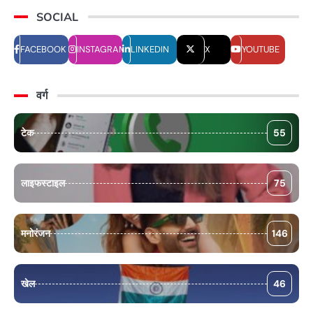
SOCIAL
FACEBOOK
INSTAGRAM
LINKEDIN
X
YOUTUBE
वर्ग
टेक
55
लाइफस्टाइल
75
मनोरंजन
146
खेल
46