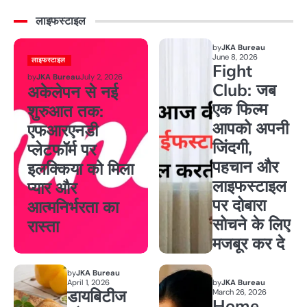
लाइफस्टाइल
by
JKA Bureau
June 8, 2026
लाइफस्टाइल
Fight
by
JKA Bureau
July 2, 2026
Club: जब
अकेलेपन से नई
एक फिल्म
शुरुआत तक:
आपको अपनी
एफआरएनडी
जिंदगी,
प्लेटफॉर्म पर
पहचान और
इलक्किया को मिला
लाइफस्टाइल
प्यार और
पर दोबारा
आत्मनिर्भरता का
सोचने के लिए
रास्ता
मजबूर कर दे
by
JKA Bureau
April 1, 2026
by
JKA Bureau
डायबिटीज
March 26, 2026
Home