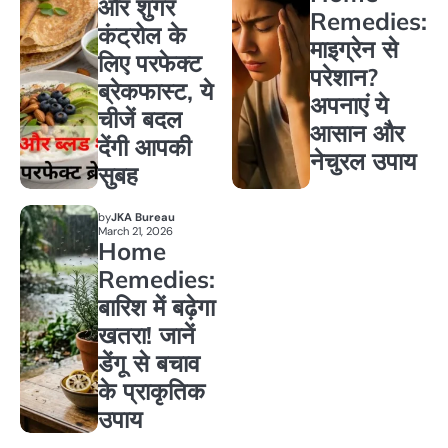
और शुगर
Remedies:
कंट्रोल के
माइग्रेन से
लिए परफेक्ट
परेशान?
ब्रेकफास्ट, ये
अपनाएं ये
चीजें बदल
आसान और
देंगी आपकी
नेचुरल उपाय
सुबह
by
JKA Bureau
March 21, 2026
Home
Remedies:
बारिश में बढ़ेगा
खतरा! जानें
डेंगू से बचाव
के प्राकृतिक
उपाय