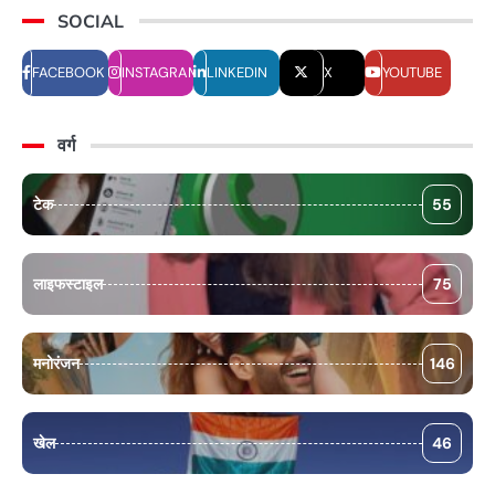
SOCIAL
FACEBOOK
INSTAGRAM
LINKEDIN
X
YOUTUBE
वर्ग
टेक
55
लाइफस्टाइल
75
मनोरंजन
146
खेल
46