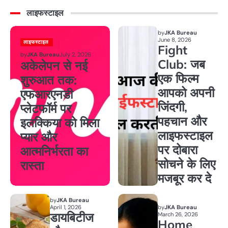
लाइफस्टाइल
by
JKA Bureau
June 8, 2026
लाइफस्टाइल
Fight
by
JKA Bureau
July 2, 2026
Club: जब
अकेलेपन से नई
एक फिल्म
शुरुआत तक:
आपको अपनी
एफआरएनडी
जिंदगी,
प्लेटफॉर्म पर
पहचान और
इलक्किया को मिला
लाइफस्टाइल
प्यार और
पर दोबारा
आत्मनिर्भरता का
सोचने के लिए
रास्ता
मजबूर कर दे
by
JKA Bureau
April 1, 2026
by
JKA Bureau
डायबिटीज
March 26, 2026
Home