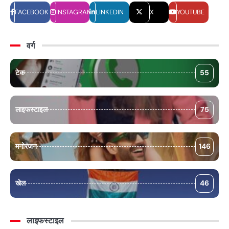
FACEBOOK
INSTAGRAM
LINKEDIN
X
YOUTUBE
वर्ग
टेक
55
लाइफस्टाइल
75
मनोरंजन
146
खेल
46
लाइफस्टाइल