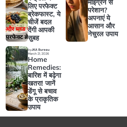
माइग्रेन से
लिए परफेक्ट
परेशान?
ब्रेकफास्ट, ये
अपनाएं ये
चीजें बदल
आसान और
देंगी आपकी
नेचुरल उपाय
सुबह
by
JKA Bureau
March 21, 2026
Home
Remedies:
बारिश में बढ़ेगा
खतरा! जानें
डेंगू से बचाव
के प्राकृतिक
उपाय