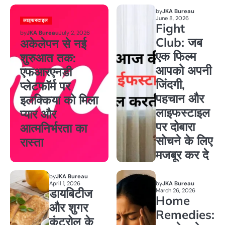
by
JKA Bureau
June 8, 2026
लाइफस्टाइल
Fight
by
JKA Bureau
July 2, 2026
Club: जब
अकेलेपन से नई
एक फिल्म
शुरुआत तक:
आपको अपनी
एफआरएनडी
जिंदगी,
प्लेटफॉर्म पर
पहचान और
इलक्किया को मिला
लाइफस्टाइल
प्यार और
पर दोबारा
आत्मनिर्भरता का
सोचने के लिए
रास्ता
मजबूर कर दे
by
JKA Bureau
April 1, 2026
by
JKA Bureau
डायबिटीज
March 26, 2026
Home
और शुगर
Remedies:
कंट्रोल के