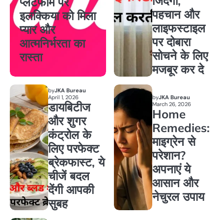
जिंदगी,
प्लेटफॉर्म पर
पहचान और
इलक्किया को मिला
लाइफस्टाइल
प्यार और
पर दोबारा
आत्मनिर्भरता का
सोचने के लिए
रास्ता
मजबूर कर दे
by
JKA Bureau
April 1, 2026
by
JKA Bureau
डायबिटीज
March 26, 2026
Home
और शुगर
Remedies:
कंट्रोल के
माइग्रेन से
लिए परफेक्ट
परेशान?
ब्रेकफास्ट, ये
अपनाएं ये
चीजें बदल
आसान और
देंगी आपकी
नेचुरल उपाय
सुबह