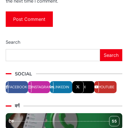
the next time I comment.
Search
Search
SOCIAL
FACEBOOK
INSTAGRAM
LINKEDIN
X
YOUTUBE
वर्ग
टेक
55