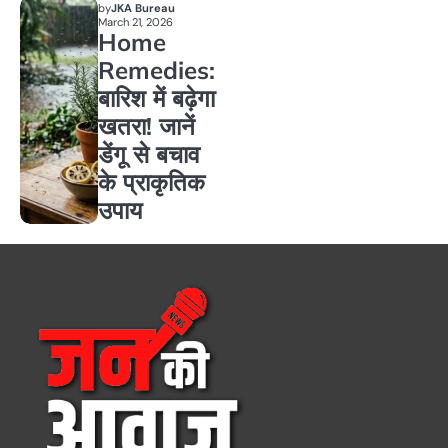
by
JKA Bureau
March 21, 2026
Home
Remedies:
बारिश में बढ़ेगा
खतरा! जानें
डेंगू से बचाव
के प्राकृतिक
उपाय