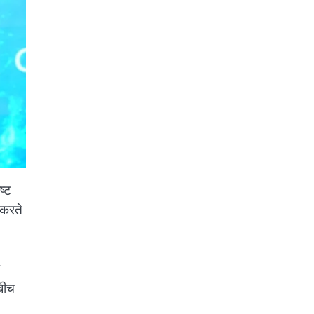
ष्ट
 करते
 बीच