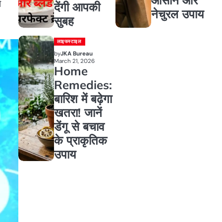
ो
देंगी आपकी
नेचुरल उपाय
सुबह
लाइफस्टाइल
by
JKA Bureau
March 21, 2026
Home
Remedies:
बारिश में बढ़ेगा
खतरा! जानें
डेंगू से बचाव
के प्राकृतिक
उपाय