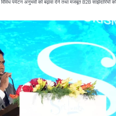
े, विविध पर्यटन अनुभवों को बढ़ावा देने तथा मजबूत B2B साझेदारियों क