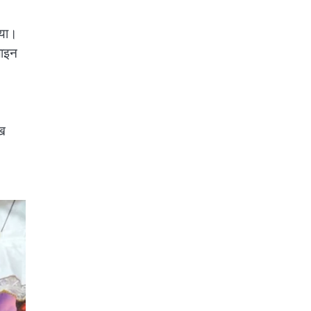
िया।
लाइन
ुख