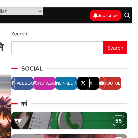
Subscribe
Search
े
Search
SOCIAL
FACEBOOK
INSTAGRAM
LINKEDIN
X
YOUTUBE
वर्ग
टेक
55