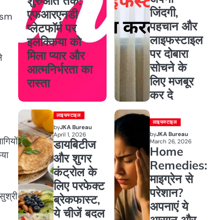
शुरुआत तक:
जिंदगी,
एफआरएनडी
rism
पहचान और
प्लेटफॉर्म पर
लाइफस्टाइल
इलक्किया को
पर दोबारा
मिला प्यार और
े
सोचने के
आत्मनिर्भरता का
लिए मजबूर
रास्ता
कर दे
लाइफस्टाइल
लाइफस्टाइल
by
JKA Bureau
by
JKA Bureau
April 1, 2026
ागियों
डायबिटीज
March 26, 2026
Home
िया
और शुगर
Remedies:
कंट्रोल के
माइग्रेन से
लिए परफेक्ट
परेशान?
सुश्री
ब्रेकफास्ट,
अपनाएं ये
ये चीजें बदल
आसान और