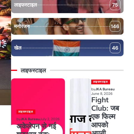
लाइफस्टाइल
75
मनोरंजन
146
खेल
46
लाइफस्टाइल
लाइफस्टाइल
by
JKA Bureau
June 8, 2026
Fight
Club: जब
लाइफस्टाइल
एक फिल्म
by
JKA Bureau
July 2, 2026
आपको
अकेलेपन से नई
अपनी