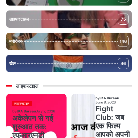
लाइफस्टाइल
75
मनोरंजन
146
खेल
46
लाइफस्टाइल
by
JKA Bureau
June 8, 2026
लाइफस्टाइल
Fight
by
JKA Bureau
July 2, 2026
Club: जब
अकेलेपन से नई
एक फिल्म
शुरुआत तक:
आपको अपनी
एफआरएनडी