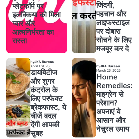
जिंदगी,
प्लेटफॉर्म पर
पहचान और
इलक्किया को मिला
लाइफस्टाइल
प्यार और
पर दोबारा
आत्मनिर्भरता का
सोचने के लिए
रास्ता
मजबूर कर दे
by
JKA Bureau
April 1, 2026
by
JKA Bureau
डायबिटीज
March 26, 2026
Home
और शुगर
Remedies:
कंट्रोल के
माइग्रेन से
लिए परफेक्ट
परेशान?
ब्रेकफास्ट, ये
अपनाएं ये
चीजें बदल
आसान और
देंगी आपकी
नेचुरल उपाय
सुबह