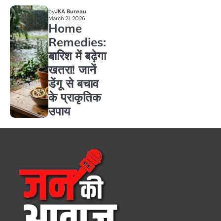
by
JKA Bureau
March 21, 2026
Home
Remedies:
बारिश में बढ़ेगा
खतरा! जानें
डेंगू से बचाव
के प्राकृतिक
उपाय