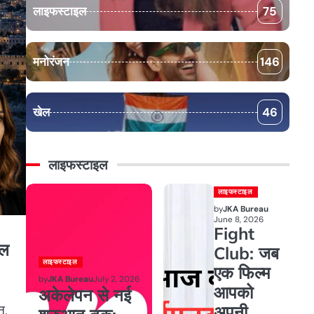
लाइफस्टाइल
75
मनोरंजन
146
खेल
46
लाइफस्टाइल
लाइफस्टाइल
by
JKA Bureau
June 8, 2026
Fight
इल
Club: जब
लाइफस्टाइल
एक फिल्म
by
JKA Bureau
July 2, 2026
आपको
अकेलेपन से नई
अपनी
न,