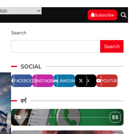
Subscribe
Search
Search
SOCIAL
FACEBOOK
INSTAGRAM
LINKEDIN
X
YOUTUBE
वर्ग
टेक
55