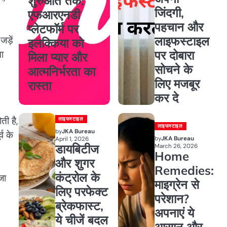
शुरुआत तक:
जिंदगी,
एफआरएनडी
पहचान और
प्लेटफॉर्म पर
लाइफस्टाइल
ड़ें
इलक्किया को
पर दोबारा
ना
मिला प्यार और
सोचने के
आत्मनिर्भरता का
लिए मजबूर
रास्ता
कर दे
ी है,
लाइफस्टाइल
लाइफस्टाइल
by
JKA Bureau
व के
by
JKA Bureau
April 1, 2026
डायबिटीज
March 26, 2026
Home
और शुगर
Remedies:
कंट्रोल के
जा
माइग्रेन से
लिए परफेक्ट
परेशान?
ब्रेकफास्ट,
अपनाएं ये
ये चीजें बदल
आसान और