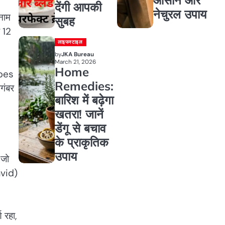
देंगी आपकी
नेचुरल उपाय
नाम
सुबह
े 12
लाइफस्टाइल
by
JKA Bureau
March 21, 2026
Home
ibes
Remedies:
ैगंबर
बारिश में बढ़ेगा
खतरा! जानें
डेंगू से बचाव
के प्राकृतिक
उपाय
 जो
avid)
 रहा,