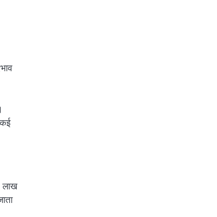
।
ेदभाव
।
च कई
60 लाख
जाता