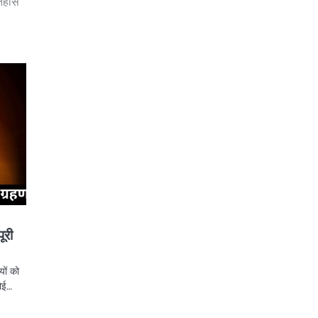
िहास
ूरी
ों को
कोई…